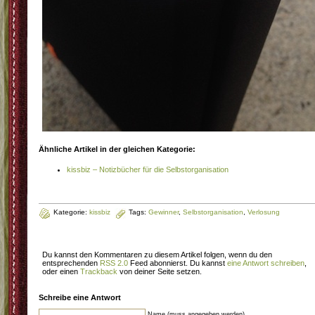
Ähnliche Artikel in der gleichen Kategorie:
kissbiz – Notizbücher für die Selbstorganisation
Kategorie:
kissbiz
Tags:
Gewinner
,
Selbstorganisation
,
Verlosung
Du kannst den Kommentaren zu diesem Artikel folgen, wenn du den
entsprechenden
RSS 2.0
Feed abonnierst. Du kannst
eine Antwort schreiben
,
oder einen
Trackback
von deiner Seite setzen.
Schreibe eine Antwort
Name (muss angegeben werden)