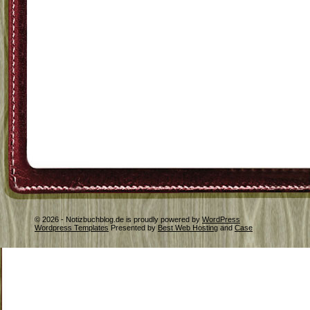
© 2026 - Notizbuchblog.de is proudly powered by
WordPress
Wordpress Templates
Presented by
Best Web Hosting
and
Case