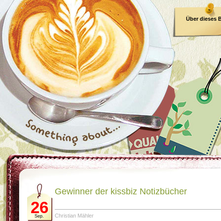
Über dieses 
E-Book
Gewinner der kissbiz Notizbücher
26
Christian Mähler
Sep.