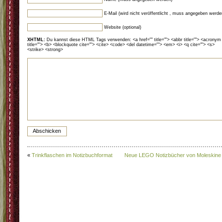
E-Mail (wird nicht veröffentlicht , muss angegeben werde
Website (optional)
XHTML:
Du kannst diese HTML Tags verwenden: <a href="" title=""> <abbr title=""> <acronym
title=""> <b> <blockquote cite=""> <cite> <code> <del datetime=""> <em> <i> <q cite=""> <s>
<strike> <strong>
«
Trinkflaschen im Notizbuchformat
Neue LEGO Notizbücher von Moleskine