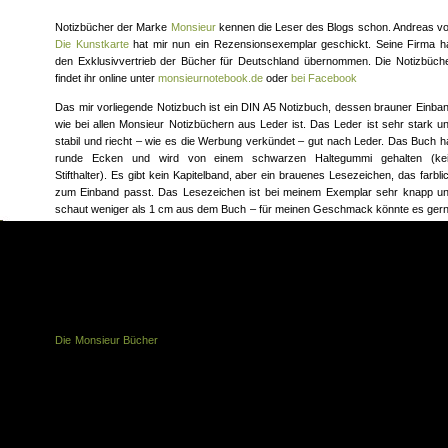
Notizbücher der Marke
Monsieur
kennen die Leser des Blogs schon. Andreas v
Die Kunstkarte
hat mir nun ein Rezensionsexemplar geschickt. Seine Firma h
den Exklusivvertrieb der Bücher für Deutschland übernommen. Die Notizbüch
findet ihr online unter
monsieurnotebook.de
oder
bei Facebook
Das mir vorliegende Notizbuch ist ein DIN A5 Notizbuch, dessen brauner Einba
wie bei allen Monsieur Notizbüchern aus Leder ist. Das Leder ist sehr stark u
stabil und riecht – wie es die Werbung verkündet – gut nach Leder. Das Buch h
runde Ecken und wird von einem schwarzen Haltegummi gehalten (ke
Stifthalter). Es gibt kein Kapitelband, aber ein brauenes Lesezeichen, das farbli
zum Einband passt. Das Lesezeichen ist bei meinem Exemplar sehr knapp u
schaut weniger als 1 cm aus dem Buch – für meinen Geschmack könnte es ger
3 cm länger sein. Auf dem hinteren Einband ist in der rechten unteren Ecke (al
neben dem Buchrücken) das Monsieur-Logo einprägt. Das Papier ist ein 90 
Papier mit Punktraster. Es gibt keine Froschtasche oder Seitenzahlen. Auf d
vorderen Vorsatzblatt gibt es einen Platz für den eigenen Namen und die Adress
Alles in allem ein sehr solides Buch, das sicher auch intensive Belastung
mitmacht und dann erst am Ledereinband die richtige Patina bekommt.
Die Monsieur Bücher
gibt es in DIN A4, A5 und A6. Sie haben 192 Seiten und si
alle ähnlich ausgestattet. Lineaturen für das 90 gr Papier sind blanko, liniert u
punktkariert. Manche Einbände sind auch in buntem Leder zu haben. Zudem gi
es die Bücher auch mit 140 gr Papier („Zeichnen Notebook“) und 100 gr Papi
(„Füller Notebook“). In Planung ist ein „Aquarell Notebook“.
Wie üblich wird auch dieses Rezensionsexemplar an euch verlost: