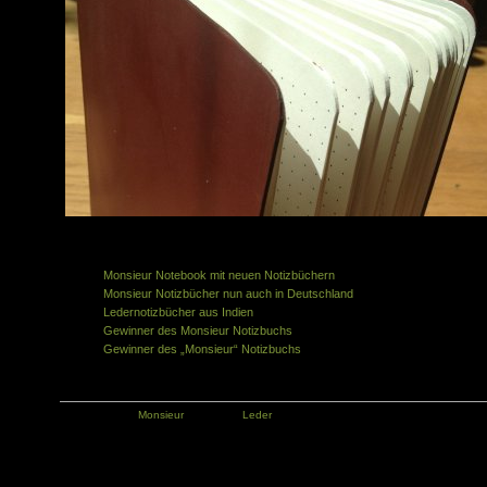
Ähnliche Artikel in der gleichen Kategorie:
Monsieur Notebook mit neuen Notizbüchern
Monsieur Notizbücher nun auch in Deutschland
Ledernotizbücher aus Indien
Gewinner des Monsieur Notizbuchs
Gewinner des „Monsieur“ Notizbuchs
Kategorie:
Monsieur
Tags:
Leder
Du kannst den Kommentaren zu diesem Artikel folgen, wenn du den