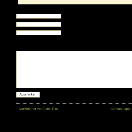
Schreibe eine Antwort
Name (muss angegeben werden)
E-Mail (wird nicht veröffentlicht , muss angegeben werde
Website (optional)
XHTML:
Du kannst diese HTML Tags verwenden: <a href="" title=""> <abbr title=""> <acronym
title=""> <b> <blockquote cite=""> <cite> <code> <del datetime=""> <em> <i> <q cite=""> <s>
<strike> <strong>
«
Notizbücher von Fabio Ricci
bär von pappe