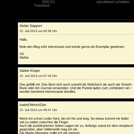
entsprechenden
RSS 2.0
Feed abonnierst. Du kannst
eine Antwort schreiben
,
oder einen
Trackback
von deiner Seite setzen.
47 Antworten
Stefan Stappert
15. Juli 2013 um 06:36 Uhr
Hallo,
finde den Blog sehr interessant und würde gerne ein Exemplar gewinnen.
VG
Stefan
Sabine Krüger
15. Juli 2013 um 07:19 Uhr
Das gefällt mir. Das lässt sich auch sowohl als Notizbuch als auch als Smash-
Book oder Art-Journal verwenden. Und die Punkte laden zum ‚verbinden‘ ein –
werden bestimmt interessante doodles.
Isabell MenickDan
15. Juli 2013 um 08:47 Uhr
Wenn ich schon Leder höre, bin ich hin und weg. So etwas kommt mir leider
viel zu selten zwischen die Finger.
Auch die punktkarierten Seiten sagen mir zu. Anfangs stand ich dem skeptisch
gegenüber, aber mittlerweile mag ich sie.
Die Marke Monsieur sollte ich mir merken.