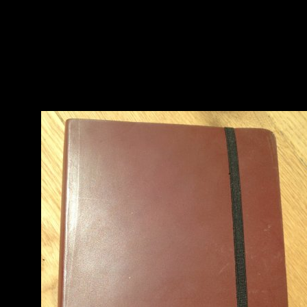
Die Verlosung startet 15. Juli 2013 und endet am 18. Juli 2013 um 18 h
Wer teilnehmen möchte, muss hier einen Kommentar mit einer gültigen 
Mail Adresse hinterlassen (wird nicht angezeigt und nur für die Verlosu
verwendet)
Am Ende werden alle Kommentare durchnummeriert und die Gewinner p
Zufallsgenerator ermittelt
Ich schreibe die Gewinner dann an und erfrage die Postanschrift.
Der Rechtsweg ist ausgeschlossen