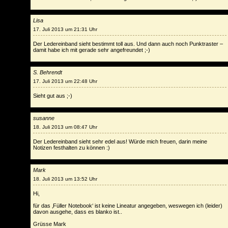
Lisa
17. Juli 2013 um 21:31 Uhr
Der Ledereinband sieht bestimmt toll aus. Und dann auch noch Punktraster –
damit habe ich mit gerade sehr angefreundet ;-)
S. Behrendt
17. Juli 2013 um 22:48 Uhr
Sieht gut aus ;-)
susanne
18. Juli 2013 um 08:47 Uhr
Der Ledereinband sieht sehr edel aus! Würde mich freuen, darin meine
Notizen festhalten zu können :)
Mark
18. Juli 2013 um 13:52 Uhr
Hi,
für das ‚Füller Notebook‘ ist keine Lineatur angegeben, weswegen ich (leider)
davon ausgehe, dass es blanko ist..
Grüsse Mark