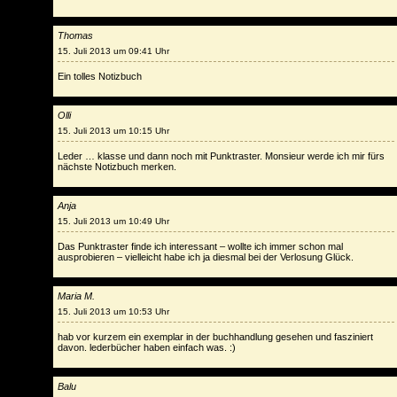
Thomas
15. Juli 2013 um 09:41 Uhr
Ein tolles Notizbuch
Olli
15. Juli 2013 um 10:15 Uhr
Leder … klasse und dann noch mit Punktraster. Monsieur werde ich mir fürs
nächste Notizbuch merken.
Anja
15. Juli 2013 um 10:49 Uhr
Das Punktraster finde ich interessant – wollte ich immer schon mal
ausprobieren – vielleicht habe ich ja diesmal bei der Verlosung Glück.
Maria M.
15. Juli 2013 um 10:53 Uhr
hab vor kurzem ein exemplar in der buchhandlung gesehen und fasziniert
davon. lederbücher haben einfach was. :)
Balu