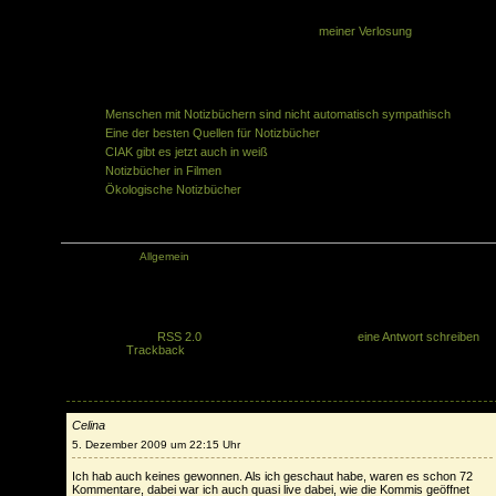
Falls ihr nicht gewonnen habt, nehmt einfach an
meiner Verlosung
teil oder an ein
der Notizbuchverlosungen, die die nächsten Wochen stattfinden.
Ähnliche Artikel in der gleichen Kategorie:
Menschen mit Notizbüchern sind nicht automatisch sympathisch
Eine der besten Quellen für Notizbücher
CIAK gibt es jetzt auch in weiß
Notizbücher in Filmen
Ökologische Notizbücher
Kategorie:
Allgemein
Du kannst den Kommentaren zu diesem Artikel folgen, wenn du den
entsprechenden
RSS 2.0
Feed abonnierst. Du kannst
eine Antwort schreiben
,
oder einen
Trackback
von deiner Seite setzen.
2 Antworten
Celina
5. Dezember 2009 um 22:15 Uhr
Ich hab auch keines gewonnen. Als ich geschaut habe, waren es schon 72
Kommentare, dabei war ich auch quasi live dabei, wie die Kommis geöffnet