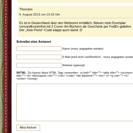
Thorsten
6. August 2013 um 13:33 Uhr
Es ist in Deutschland über den Webstore erhältlich. Bekam mein Exemplar
versandkostenfrei mit 2 Cover-Art-Büchern als Geschenk per FedEx geliefert.
Der „Kein-Porto“-Code klappt auch damit :D
Schreibe eine Antwort
Name (muss angegeben werden)
E-Mail (wird nicht veröffentlicht , muss angegeben werde
Website (optional)
XHTML:
Du kannst diese HTML Tags verwenden: <a href="" title=""> <abbr title=""> <acronym
title=""> <b> <blockquote cite=""> <cite> <code> <del datetime=""> <em> <i> <q cite=""> <s>
<strike> <strong>