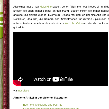
Also eines muss man
Moleskine
lassen: denen fällt immer was Neues ein und d
kriegen sie auch immer schnell an den Markt. Zudem mixen sie immer häufig
analoge und digitale Welt (s. Evernote). Dieses Mal geht es um eine App und e
Notizbuch, das hilft, die Kamera des SmartPhones für diverse Spielereien 
nutzen. Am besten schaut ihr euch dieses
YouTube Video
an, das die Funktion
gut erklärt:
via
mocoloco
Ähnliche Artikel in der gleichen Kategorie:
Evernote, Moleskine und Post-Its
Livescribe und Moleskine: iPad Begleiter mit Stil