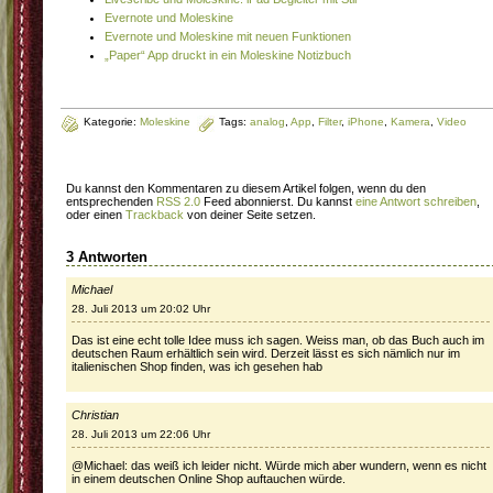
Evernote und Moleskine
Evernote und Moleskine mit neuen Funktionen
„Paper“ App druckt in ein Moleskine Notizbuch
Kategorie:
Moleskine
Tags:
analog
,
App
,
Filter
,
iPhone
,
Kamera
,
Video
Du kannst den Kommentaren zu diesem Artikel folgen, wenn du den
entsprechenden
RSS 2.0
Feed abonnierst. Du kannst
eine Antwort schreiben
,
oder einen
Trackback
von deiner Seite setzen.
3 Antworten
Michael
28. Juli 2013 um 20:02 Uhr
Das ist eine echt tolle Idee muss ich sagen. Weiss man, ob das Buch auch im
deutschen Raum erhältlich sein wird. Derzeit lässt es sich nämlich nur im
italienischen Shop finden, was ich gesehen hab
Christian
28. Juli 2013 um 22:06 Uhr
@Michael: das weiß ich leider nicht. Würde mich aber wundern, wenn es nicht
in einem deutschen Online Shop auftauchen würde.