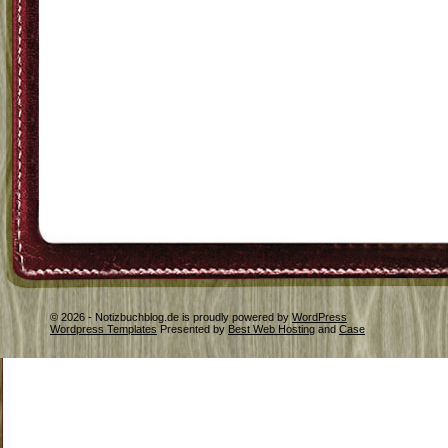
© 2026 - Notizbuchblog.de is proudly powered by
WordPress
Wordpress Templates
Presented by
Best Web Hosting
and
Case