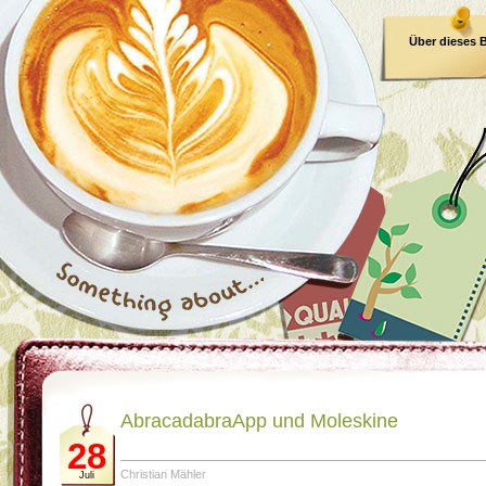
Über dieses 
E-Book
AbracadabraApp und Moleskine
28
Christian Mähler
Juli