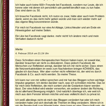
Ich habe auch keine 600+ Freunde bei Facebook, sondern nur Leute, die ich
kenne oder mit denen ich persönlich udn partiell beruflich was zu tun habe.
Das sind dann ca. 50.
Ich brauche Facebook nicht, Ich nutze es zwar, hätte aber auch kein Problem
damit, wenn es das nicht mehr geben würde und man sich wieder mehr auf
das eigene Blog konzentrieren würde.
Für mich ist Facebook nur eine Art Ablage, Linkschleuder und am Ende ein
Hinweisgeber auf meine Seiten.
Ein Like bei Facebook sagt danke. mehr nicht! Ich ändere mich und mein
Verhalten dadurch nicht!
Marita
4. Februar 2014 um 21:24 Uhr
Dass Schreiben einen therapeutischen Nutzen haben kann, ist soweit klar,
darüber brauchen wir nicht zu diskutieren. Dass jedoch Facebook die
Menschen zur Reflektion anregt, darüber bin ich mir nicht sicher. Dass einen
die Netzwerkaktivitäten im www zum Nachdenken bringen KÖNNEN, das
glaube ich durchaus. Wer aber vorher nicht reflektiert ist, der wird es durch
Facebook & Co. auch nicht werden. So meine These.
Ich kann nur von mir selbst sprechen und mir hat das Bloggen schon wichtige
Impulse gegeben. Ich denke darüber nach, was ich schreiben möchte. Das ist
für mich eine Reflektion, die mich sortiert und die Gedanken klarer werden
lässt. Der eine Artikel wird wieder verworfen, ein anderer ändert die Richtung,
da ist allerhand Bewegung möglich. Und natürlich überlege ich, wie weit ich
mich aus dem Fenster lehnen möchte und was vielleicht doch zu privat ist.
Ich weiß allerdings nicht ob mich das Bloggen verändert hat oder ich mich
verändert habe und sich deshalb die Themen im Blog verändern. Wenn ich in
mir die Bereitschaft zum Wandel habe, dann kann es eine Überschrift sein, die