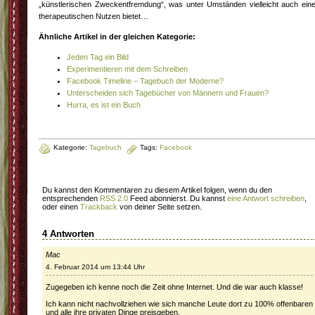
„künstlerischen Zweckentfremdung“, was unter Umständen vielleicht auch ein
therapeutischen Nutzen bietet…
Ähnliche Artikel in der gleichen Kategorie:
Jeden Tag ein Bild
Experimentieren mit dem Schreiben
Facebook Timeline – Tagebuch der Moderne?
Unterscheiden sich Tagebücher von Männern und Frauen?
Hurra, es ist ein Buch
Kategorie:
Tagebuch
Tags:
Facebook
Du kannst den Kommentaren zu diesem Artikel folgen, wenn du den
entsprechenden
RSS 2.0
Feed abonnierst. Du kannst
eine Antwort schreiben
,
oder einen
Trackback
von deiner Seite setzen.
4 Antworten
Mac
4. Februar 2014 um 13:44 Uhr
Zugegeben ich kenne noch die Zeit ohne Internet. Und die war auch klasse!
Ich kann nicht nachvollziehen wie sich manche Leute dort zu 100% offenbaren
und alle ihre privaten Dinge preisgeben.