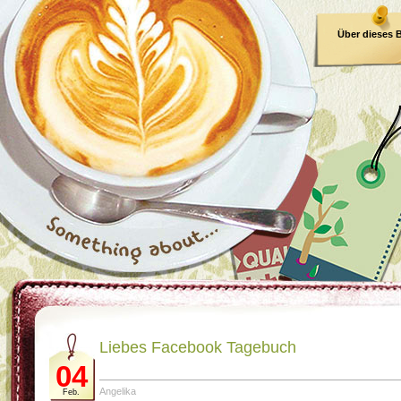
Über dieses 
E-Book
Liebes Facebook Tagebuch
04
Angelika
Feb.