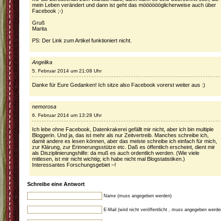
mein Leben verändert und dann ist geht das mööööööglicherweise auch über
Facebook ;-)
Gruß
Marita
PS: Der Link zum Artikel funktioniert nicht.
Angelika
5. Februar 2014 um 21:08 Uhr
Danke für Eure Gedanken! Ich sitze also Facebook vorerst weiter aus :)
nemorosa
6. Februar 2014 um 13:28 Uhr
Ich lebe ohne Facebook, Datenkrakerei gefällt mir nicht, aber ich bin multiple
Bloggerin. Und ja, das ist mehr als nur Zeitvertreib. Manches schreibe ich,
damit andere es lesen können, aber das meiste schreibe ich einfach für mich,
zur Klärung, zur Erinnerungsstütze etc. Daß es öffentlich erscheint, dient mir
als Disziplinierungshilfe: da muß es auch ordentlich werden. (Wie viele
mitlesen, ist mir nicht wichtig; ich habe nicht mal Blogstatistiken.)
Interessantes Forschungsgebiet –!
Schreibe eine Antwort
Name (muss angegeben werden)
E-Mail (wird nicht veröffentlicht , muss angegeben werde