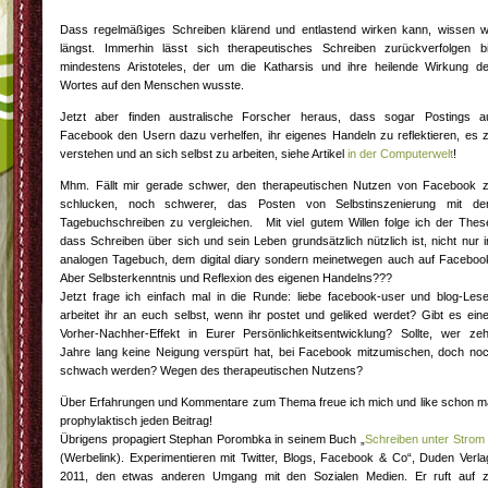
Dass regelmäßiges Schreiben klärend und entlastend wirken kann, wissen w
längst. Immerhin lässt sich therapeutisches Schreiben zurückverfolgen b
mindestens Aristoteles, der um die Katharsis und ihre heilende Wirkung d
Wortes auf den Menschen wusste.
Jetzt aber finden australische Forscher heraus, dass sogar Postings a
Facebook den Usern dazu verhelfen, ihr eigenes Handeln zu reflektieren, es 
verstehen und an sich selbst zu arbeiten, siehe Artikel
in der Computerwelt
!
Mhm. Fällt mir gerade schwer, den therapeutischen Nutzen von Facebook 
schlucken, noch schwerer, das Posten von Selbstinszenierung mit d
Tagebuchschreiben zu vergleichen. Mit viel gutem Willen folge ich der Thes
dass Schreiben über sich und sein Leben grundsätzlich nützlich ist, nicht nur 
analogen Tagebuch, dem digital diary sondern meinetwegen auch auf Faceboo
Aber Selbsterkenntnis und Reflexion des eigenen Handelns???
Jetzt frage ich einfach mal in die Runde: liebe facebook-user und blog-Lese
arbeitet ihr an euch selbst, wenn ihr postet und geliked werdet? Gibt es ein
Vorher-Nachher-Effekt in Eurer Persönlichkeitsentwicklung? Sollte, wer ze
Jahre lang keine Neigung verspürt hat, bei Facebook mitzumischen, doch no
schwach werden? Wegen des therapeutischen Nutzens?
Über Erfahrungen und Kommentare zum Thema freue ich mich und like schon m
prophylaktisch jeden Beitrag!
Übrigens propagiert Stephan Porombka in seinem Buch „
Schreiben unter Strom
(Werbelink). Experimentieren mit Twitter, Blogs, Facebook & Co“, Duden Verla
2011, den etwas anderen Umgang mit den Sozialen Medien. Er ruft auf 