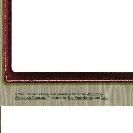
© 2026 - Notizbuchblog.de is proudly powered by
WordPress
Wordpress Templates
Presented by
Best Web Hosting
and
Case