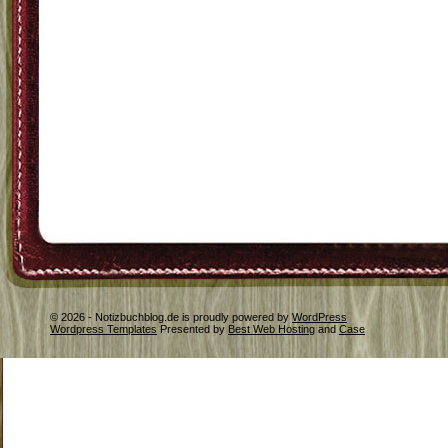
© 2026 - Notizbuchblog.de is proudly powered by
WordPress
Wordpress Templates
Presented by
Best Web Hosting
and
Case