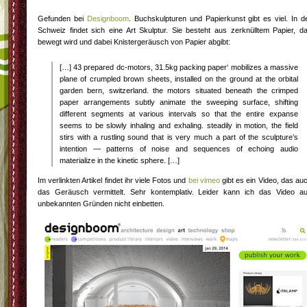
Gefunden bei
Designboom
. Buchskulpturen und Papierkunst gibt es viel. In d
Schweiz findet sich eine Art Skulptur. Sie besteht aus zerknülltem Papier, d
bewegt wird und dabei Knistergeräusch von Papier abgibt:
[…] 43 prepared dc-motors, 31.5kg packing paper‘ mobilizes a massive
plane of crumpled brown sheets, installed on the ground at the orbital
garden bern, switzerland. the motors situated beneath the crimped
paper arrangements subtly animate the sweeping surface, shifting
different segments at various intervals so that the entire expanse
seems to be slowly inhaling and exhaling. steadily in motion, the field
stirs with a rustling sound that is very much a part of the sculpture’s
intention — patterns of noise and sequences of echoing audio
materialize in the kinetic sphere. […]
Im verlinkten Artikel findet ihr viele Fotos und
bei vimeo
gibt es ein Video, das au
das Geräusch vermittelt. Sehr kontemplativ. Leider kann ich das Video a
unbekannten Gründen nicht einbetten.