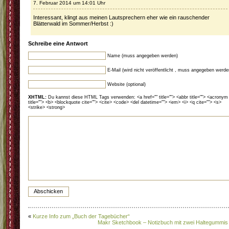
7. Februar 2014 um 14:01 Uhr
Interessant, klingt aus meinen Lautsprechern eher wie ein rauschender
Blätterwald im Sommer/Herbst :)
Schreibe eine Antwort
Name (muss angegeben werden)
E-Mail (wird nicht veröffentlicht , muss angegeben werde
Website (optional)
XHTML:
Du kannst diese HTML Tags verwenden: <a href="" title=""> <abbr title=""> <acronym
title=""> <b> <blockquote cite=""> <cite> <code> <del datetime=""> <em> <i> <q cite=""> <s>
<strike> <strong>
«
Kurze Info zum „Buch der Tagebücher“
Makr Sketchbook – Notizbuch mit zwei Haltegummis