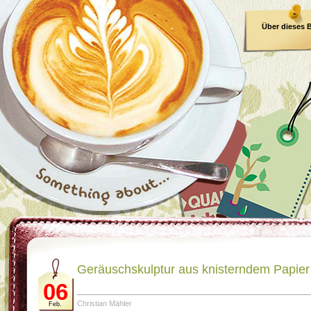
Über dieses 
E-Book
Geräuschskulptur aus knisterndem Papier
06
Christian Mähler
Feb.