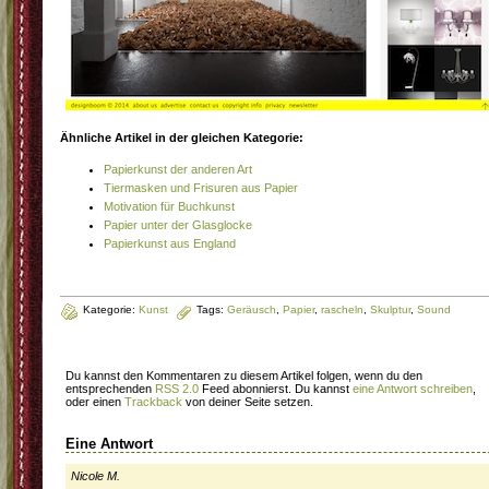
Ähnliche Artikel in der gleichen Kategorie:
Papierkunst der anderen Art
Tiermasken und Frisuren aus Papier
Motivation für Buchkunst
Papier unter der Glasglocke
Papierkunst aus England
Kategorie:
Kunst
Tags:
Geräusch
,
Papier
,
rascheln
,
Skulptur
,
Sound
Du kannst den Kommentaren zu diesem Artikel folgen, wenn du den
entsprechenden
RSS 2.0
Feed abonnierst. Du kannst
eine Antwort schreiben
,
oder einen
Trackback
von deiner Seite setzen.
Eine Antwort
Nicole M.