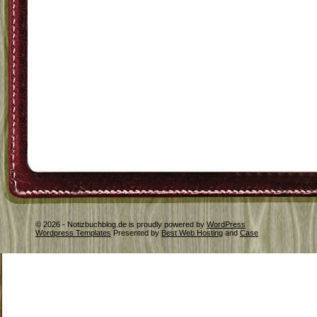
© 2026 - Notizbuchblog.de is proudly powered by
WordPress
Wordpress Templates
Presented by
Best Web Hosting
and
Case