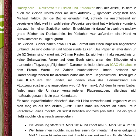
Halaby.aero – Notizhefte für Piloten und Entdecker
hieß der Artikel, in dem i
euch die kleinen Notizbücher mit dem Aufdruck „Flightbook“ vorgestellt hab
Michael Halaby, der die Bücher erfunden hat, schrieb mir anschließend ei
begeisterte Mail, weil ihr wohl seine Webseite gestürmt hat – teilweise konnte i
das auch in meinen Statistiken sehen. Er schickte mir daraufhin zwei rote und zw
graue Bücher als Dankeschön. Im Päckchen war außerdem eine Hand vo
Büroklammern in Flugzeugform.
Die kleinen Bücher haben etwa DIN A6 Format und einen haptisch angenehm
Einband. Sie sind geheftet und haben runde Ecken. Das Papier ist eher dünn u
die 52 Seiten sind kariert mit 3×3 mm Raster. Es gibt kein Inhaltsverzeichnis u
keine Seitenzahlen. Vorne auf dem Buch steht unter der Silhouette ein
startenden Flugzeugs „Flightbook“. Darunter befindet sich das
ICAO Alphabet
, m
dem Piloten Worte und Zahlen buchstabieren. Innen befinden si
Umrechnungstabellen für allerhand Maße aus dem Fliegereiumfeld. Hinten gibt 
eine ICAO-Liste der Länder, mit denen etwa das Herkunftsland ein
FLugzeugregistrierung angegeben wird (D=Germany). Auf dem hinteren Einba
findet man die Umrisse verschiedener Flugzeugtypen, allerdings nic
maßstabsgenau, mit ein paar Kenndaten.
Ein sehr ungewöhnliches Notizheft, das mit Liebe entworfen und umgesetzt wurd
Man mag es auf den ersten „Griff“. Eines habe ich bereits an einen Freu
verschenkt, eines möchte ich selbst behalten und zwei (ein rotes und ein grau
Heft) möchte ich an euch weitergeben.
Die Verlosung startet 03. März 2014 und endet am 05. März 2014 um 18 
Wer teilnehmen möchte, muss hier einen Kommentar mit einer gültigen 
Mail Adresse hinterlassen (wird nicht angezeigt und nur für die Verlosu