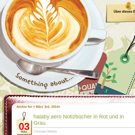
Über dieses 
E-Book
Archiv für » März 3rd, 2014«
halaby.aero Notizbücher in Rot und in
Grau
03
Christian Mähler
März