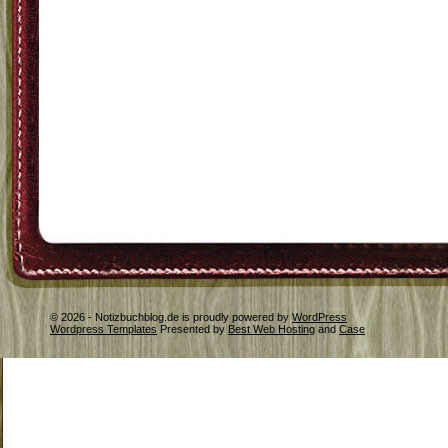
© 2026 - Notizbuchblog.de is proudly powered by
WordPress
Wordpress Templates
Presented by
Best Web Hosting
and
Case