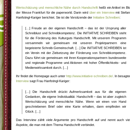
Wertschätzung und menschliche Nähe durch Handschrift
heißt ein Artikel im Bl
der Messe Frankfurt für die paperworld. Darin wird
über ein Interview
mit Stefan
Hanfstingl-Kariger berichtet. Sie ist die Vorsitzende der
Initiative Schreiben
:
[…] Freude an der eigenen Handschrift – das ist der Ursprung aller
Schreiblust und Schreibkompetenz. Die INITIATIVE SCHREIBEN steht
für die Förderung des Kulturguts Handschrift. Mit unserem Programm
versammeln wir gemeinsam mit unseren Projektpartnern eine
begeisterte Schreib-Gemeinschaft. […] Die INITIATIVE SCHREIBEN ist
ein Verein mit der Zielsetzung der Förderung von Schreibkompetenz.
Dazu führt sie gemeinsam mit ihren Kooperationspartnern bundesweite
und regionale Programme und Aktionen mit hoher Öffentlichkeits- und
Medienwirksamkeit durch. […]
Ihr findet die Homepage auch unter
http://www.initiative-schreiben.de/
. In besagt
Interview
sagt Frau Hanfstingl-Kariger:
[…] Die Handschrift drückt Aufmerksamkeit aus für die eigenen
Gedanken, die eigene Individualität. Handschrift – das ist aber zugleich
Wertschätzung und menschliche Nähe. Wenn wir einen von Hand
geschriebenen Brief oder eine Karte erhalten, dann empfinden wir
Glück. […]
Das Interview zählt viele Argumente pro Handschrift auf und nennt auch vie
Aspekte, die man mit dem Thema Handschrift verbindet.