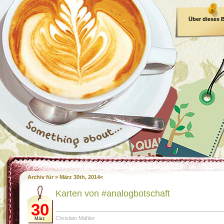
Über dieses 
E-Book
Archiv für » März 30th, 2014«
Karten von #analogbotschaft
30
Christian Mähler
März