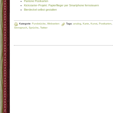
Pantone Postkarten
Kickstarter-Projekt: Papierflieger per Smartphone fernsteuern
Bierdeckel selbst gestalten
Kategorie:
Fundstücke
,
Webseiten
Tags:
analog
,
Karte
,
Kunst
,
Postkarten
,
Sinnspruch
,
Sprüche
,
Twitter