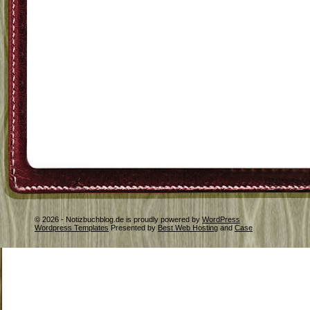
© 2026 - Notizbuchblog.de is proudly powered by
WordPress
Wordpress Templates
Presented by
Best Web Hosting
and
Case