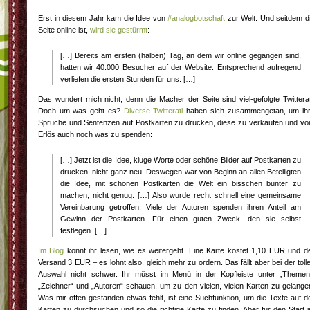
Erst in diesem Jahr kam die Idee von
#analogbotschaft
zur Welt. Und seitdem d
Seite online ist,
wird sie gestürmt
:
[…] Bereits am ersten (halben) Tag, an dem wir online gegangen sind,
hatten wir 40.000 Besucher auf der Website. Entsprechend aufregend
verliefen die ersten Stunden für uns. […]
Das wundert mich nicht, denn die Macher der Seite sind viel-gefolgte Twitterat
Doch um was geht es?
Diverse Twitterati
haben sich zusammengetan, um ih
Sprüche und Sentenzen auf Postkarten zu drucken, diese zu verkaufen und v
Erlös auch noch was zu spenden:
[…] Jetzt ist die Idee, kluge Worte oder schöne Bilder auf Postkarten zu
drucken, nicht ganz neu. Deswegen war von Beginn an allen Beteiligten
die Idee, mit schönen Postkarten die Welt ein bisschen bunter zu
machen, nicht genug. […] Also wurde recht schnell eine gemeinsame
Vereinbarung getroffen: Viele der Autoren spenden ihren Anteil am
Gewinn der Postkarten. Für einen guten Zweck, den sie selbst
festlegen. […]
Im Blog
könnt ihr lesen, wie es weitergeht. Eine Karte kostet 1,10 EUR und d
Versand 3 EUR – es lohnt also, gleich mehr zu ordern. Das fällt aber bei der toll
Auswahl nicht schwer. Ihr müsst im Menü in der Kopfleiste unter „Themen
„Zeichner“ und „Autoren“ schauen, um zu den vielen, vielen Karten zu gelange
Was mir offen gestanden etwas fehlt, ist eine Suchfunktion, um die Texte auf d
Karten zu durchsuchen und so die richtige Karte zu finden. Aber für den Start i