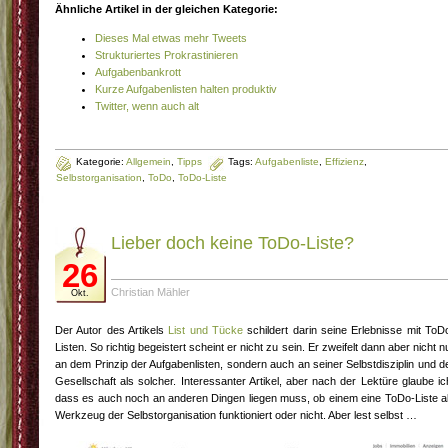
Ähnliche Artikel in der gleichen Kategorie:
Dieses Mal etwas mehr Tweets
Strukturiertes Prokrastinieren
Aufgabenbankrott
Kurze Aufgabenlisten halten produktiv
Twitter, wenn auch alt
Kategorie:
Allgemein
,
Tipps
Tags:
Aufgabenliste
,
Effizienz
,
Selbstorganisation
,
ToDo
,
ToDo-Liste
Lieber doch keine ToDo-Liste?
26
Christian Mähler
Okt.
Der Autor des Artikels
List und Tücke
schildert darin seine Erlebnisse mit ToD
Listen. So richtig begeistert scheint er nicht zu sein. Er zweifelt dann aber nicht n
an dem Prinzip der Aufgabenlisten, sondern auch an seiner Selbstdisziplin und d
Gesellschaft als solcher. Interessanter Artikel, aber nach der Lektüre glaube ic
dass es auch noch an anderen Dingen liegen muss, ob einem eine ToDo-Liste a
Werkzeug der Selbstorganisation funktioniert oder nicht. Aber lest selbst …