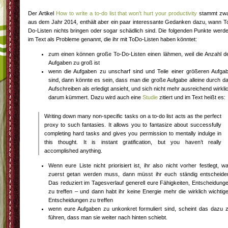
Der Artikel
How to write a to-do list that won’t hurt your productivity
stammt zw
aus dem Jahr 2014, enthält aber ein paar interessante Gedanken dazu, wann T
Do-Listen nichts bringen oder sogar schädlich sind. Die folgenden Punkte werd
im Text als Probleme genannt, die ihr mit ToDo-Listen haben könntet:
zum einen können große To-Do-Listen einen lähmen, weil die Anzahl d
Aufgaben zu groß ist
wenn die Aufgaben zu unscharf sind und Teile einer größeren Aufga
sind, dann könnte es sein, dass man die große Aufgabe alleine durch d
Aufschreiben als erledigt ansieht, und sich nicht mehr ausreichend wirkli
darum kümmert. Dazu wird auch eine
Studie
zitiert und im Text heißt es:
Writing down many non-specific tasks on a to-do list acts as the perfect
proxy to such fantasies. It allows you to fantasize about successfully
completing hard tasks and gives you permission to mentally indulge in
this thought. It is instant gratification, but you haven’t really
accomplished anything.
Wenn eure Liste nicht priorisiert ist, ihr also nicht vorher festlegt, w
zuerst getan werden muss, dann müsst ihr euch ständig entscheide
Das reduziert im Tagesverlauf generell eure Fähigkeiten, Entscheidung
zu treffen – und dann habt ihr keine Energie mehr die wirklich wichtig
Entscheidungen zu treffen
wenn eure Aufgaben zu unkonkret formuliert sind, scheint das dazu 
führen, dass man sie weiter nach hinten schiebt.