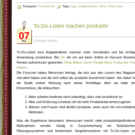
Kategorie:
Fundstücke
Tags:
App
,
Aufgabenliste
,
ToDo
,
ToDo-Liste
To-Do-Listen machen produktiv
07
Christian Mähler
Mai
To-Do-Listen bzw. Aufgabenlisten machen unter Umständen und bei richtig
Anwendung produktiver. Bei
t3n
bin ich auf einen Artikel im Harvard Busine
Review aufmerksam geworden:
What Makes Some People More Productive Th
Others
.
Die Forscher haben Menschen befragt, die sich aus den Lesern des Magazi
rekrutiert haben und die sich selbst als produktiv bezeichnet haben. Von daher h
die Studie meiner Meinung nach etwas Schieflage. Aber sie hatte ei
Erkenntnisse, die einleuchten:
Mehr arbeiten bedeutet nicht unbedingt, dass man produkiver ist
Alter und Erfahrung scheinen oft mit mehr Produktivität einherzugehen
Männer und Frauen sind ähnlich produktiv, wenn auch mit verschieden
Methoden
Was die Ergebnisse besonders interessant macht: viele produktivitätsfördern
Maßnahmen werden häufig in Zusammenhang mit Notizbüchern
Planungssystemen und bestimmten Vorgehensweisen mit To-Do-Listen u