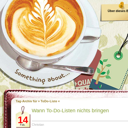
Über dieses 
E-Book
Tag-Archiv für » ToDo-Liste «
Wann To-Do-Listen nichts bringen
14
Christian
Feb.