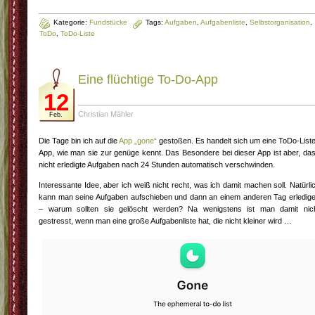
Kategorie:
Fundstücke
Tags:
Aufgaben
,
Aufgabenliste
,
Selbstorganisation
,
ToDo
,
ToDo-Liste
Eine flüchtige To-Do-App
12
Christian Mähler
Feb.
Die Tage bin ich auf die
App „gone“
gestoßen. Es handelt sich um eine ToDo-List
App, wie man sie zur genüge kennt. Das Besondere bei dieser App ist aber, da
nicht erledigte Aufgaben nach 24 Stunden automatisch verschwinden.
Interessante Idee, aber ich weiß nicht recht, was ich damit machen soll. Natürli
kann man seine Aufgaben aufschieben und dann an einem anderen Tag erledig
– warum sollten sie gelöscht werden? Na wenigstens ist man damit nic
gestresst, wenn man eine große Aufgabenliste hat, die nicht kleiner wird …