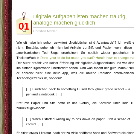
Digitale Aufgabenlisten machen traurig,
analoge machen glücklich
01
Christian Mähler
Juli
Wie oft habe ich schon getwittert „Notizbücher sind Avantgarde“? Ich weiß 
nicht. Bestätigt sehe ich mich bei Artikeln zu Stift und Papier, wenn diese 
amerikanischen Tech-Blogs erscheinen. So neulich wieder geschehen b
TheNextWeb in
Does your to-do list make you sad? Here’s how to change tha
Der Autor erzählt von seiner Erfahrung mit digitalen Aufgabenlisten und wie die
ihn einfach irgendwann überfordert haben. Und was macht der gute Mann? Nei
er schreibt nicht eine neue App, was die übliche Reaktion amerikanisch
Technologiefreaks ist, sondern:
[…] I switched back to something I used throughout grade school – a
pen and a notebook. […]
Erst mit Papier und Stift hatte er das Gefühl, die Kontrolle über sein T
zurückzugewinnen:
[…] When I started writing my to-dos down on paper, I felt a sense of
control. […]
Er zitiert etwas Literatur, nach der zu viele geöffnete Apps und Software die eige