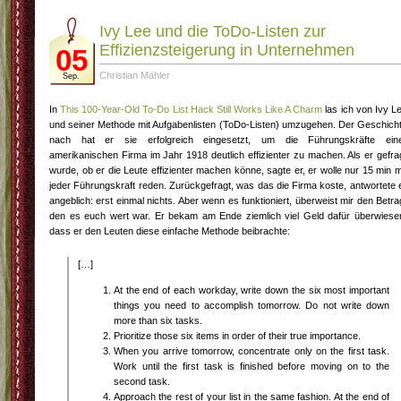
Ivy Lee und die ToDo-Listen zur
Effizienzsteigerung in Unternehmen
05
Christian Mähler
Sep.
In
This 100-Year-Old To-Do List Hack Still Works Like A Charm
las ich von Ivy L
und seiner Methode mit Aufgabenlisten (ToDo-Listen) umzugehen. Der Geschich
nach hat er sie erfolgreich eingesetzt, um die Führungskräfte ein
amerikanischen Firma im Jahr 1918 deutlich effizienter zu machen. Als er gefra
wurde, ob er die Leute effizienter machen könne, sagte er, er wolle nur 15 min m
jeder Führungskraft reden. Zurückgefragt, was das die Firma koste, antwortete 
angeblich: erst einmal nichts. Aber wenn es funktioniert, überweist mir den Betra
den es euch wert war. Er bekam am Ende ziemlich viel Geld dafür überwiese
dass er den Leuten diese einfache Methode beibrachte:
[…]
At the end of each workday, write down the six most important
things you need to accomplish tomorrow. Do not write down
more than six tasks.
Prioritize those six items in order of their true importance.
When you arrive tomorrow, concentrate only on the first task.
Work until the first task is finished before moving on to the
second task.
Approach the rest of your list in the same fashion. At the end of