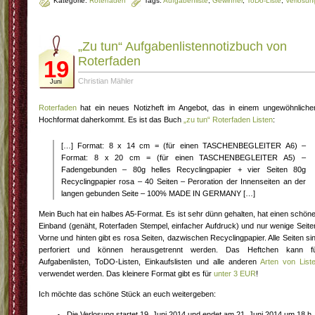
Kategorie:
Roterfaden
Tags:
Aufgabenliste
,
Gewinner
,
ToDo-Liste
,
Verlosun
„Zu tun“ Aufgabenlistennotizbuch von
Roterfaden
19
Christian Mähler
Juni
Roterfaden
hat ein neues Notizheft im Angebot, das in einem ungewöhnlich
Hochformat daherkommt. Es ist das Buch
„zu tun“ Roterfaden Listen
:
[…] Format: 8 x 14 cm = (für einen TASCHENBEGLEITER A6) –
Format: 8 x 20 cm = (für einen TASCHENBEGLEITER A5) –
Fadengebunden – 80g helles Recyclingpapier + vier Seiten 80g
Recyclingpapier rosa – 40 Seiten – Peroration der Innenseiten an der
langen gebunden Seite – 100% MADE IN GERMANY […]
Mein Buch hat ein halbes A5-Format. Es ist sehr dünn gehalten, hat einen schön
Einband (genäht, Roterfaden Stempel, einfacher Aufdruck) und nur wenige Seite
Vorne und hinten gibt es rosa Seiten, dazwischen Recyclingpapier. Alle Seiten si
perforiert und können herausgetrennt werden. Das Heftchen kann f
Aufgabenlisten, ToDO-Listen, Einkaufslisten und alle anderen
Arten von List
verwendet werden. Das kleinere Format gibt es für
unter 3 EUR
!
Ich möchte das schöne Stück an euch weitergeben:
Die Verlosung startet 19. Juni 2014 und endet am 21. Juni 2014 um 18 h