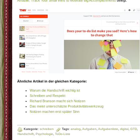
Amabile: Track Your Small Wins to Motivate Big Accomplishments
belegt.
Ähnliche Artikel in der gleichen Kategorie:
Warum die Handschrift wichtig ist
Schreiben und Respekt
Richard Branson macht sich Notizen
Das meist unterschätzte Produktivitätswerkzeug
Notizen machen erst später Sinn
Kategorie:
schreiben
Tags:
analog
,
Aufgaben
,
Aufgabenliste
,
digital
,
GTD
,
Handschrift
,
Psychologie
,
ToDo-Liste