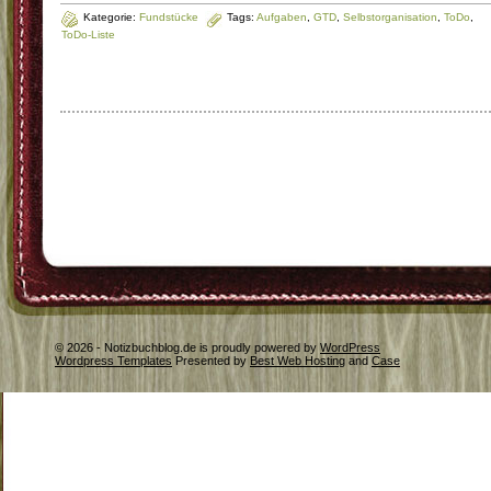
Kategorie:
Fundstücke
Tags:
Aufgaben
,
GTD
,
Selbstorganisation
,
ToDo
,
ToDo-Liste
© 2026 - Notizbuchblog.de is proudly powered by
WordPress
Wordpress Templates
Presented by
Best Web Hosting
and
Case