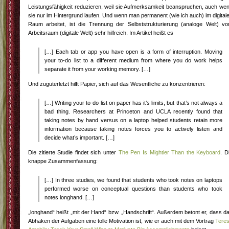
Leistungsfähigkeit reduzieren, weil sie Aufmerksamkeit beanspruchen, auch we
sie nur im Hintergrund laufen. Und wenn man permanent (wie ich auch) im digital
Raum arbeitet, ist die Trennung der Selbststrukturierung (analoge Welt) v
Arbeitsraum (digitale Welt) sehr hilfreich. Im Artikel heißt es
[…] Each tab or app you have open is a form of interruption. Moving
your to-do list to a different medium from where you do work helps
separate it from your working memory. […]
Und zuguterletzt hilft Papier, sich auf das Wesentliche zu konzentrieren:
[…] Writing your to-do list on paper has it’s limits, but that’s not always a
bad thing. Researchers at Princeton and UCLA recently found that
taking notes by hand versus on a laptop helped students retain more
information because taking notes forces you to actively listen and
decide what’s important. […]
Die zitierte Studie findet sich unter
The Pen Is Mightier Than the Keyboard
. D
knappe Zusammenfassung:
[…] In three studies, we found that students who took notes on laptops
performed worse on conceptual questions than students who took
notes longhand. […]
„longhand“ heißt „mit der Hand“ bzw. „Handschrift“. Außerdem betont er, dass d
Abhaken der Aufgaben eine tolle Motivation ist, wie er auch mit dem Vortrag
Tere