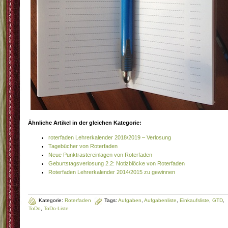
Ähnliche Artikel in der gleichen Kategorie:
roterfaden Lehrerkalender 2018/2019 – Verlosung
Tagebücher von Roterfaden
Neue Punktrastereinlagen von Roterfaden
Geburtstagsverlosung 2.2: Notizblöcke von Roterfaden
Roterfaden Lehrerkalender 2014/2015 zu gewinnen
Kategorie:
Roterfaden
Tags:
Aufgaben
,
Aufgabenliste
,
Einkaufsliste
,
GTD
,
ToDo
,
ToDo-Liste