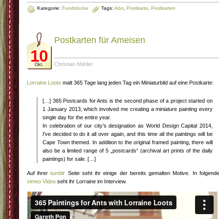
Kategorie:
Fundstücke
Tags:
Abo
,
Postkarte
,
Postkarten
Postkarten für Ameisen
10
Christian Mähler
Okt.
Lorraine Loots
malt 365 Tage lang jeden Tag ein Miniaturbild auf eine Postkarte:
[…] 365 Postcards for Ants is the second phase of a project started on
1 January 2013, which involved me creating a miniature painting every
single day for the entire year.
In celebration of our city’s designation as World Design Capital 2014,
I’ve decided to do it all over again, and this time all the paintings will be
Cape Town themed. In addition to the original framed painting, there will
also be a limited range of 5 „postcards“ (archival art prints of the daily
paintings) for sale. […]
Auf ihrer
tumblr
Seite seht ihr einige der bereits gemalten Motive. In folgend
vimeo Video
seht ihr Lorraine im Interview.