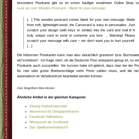
besondere Postkarte gibt es im schon häufiger erwähnten Online Shop v
suck.uk.com
:
Wooden Postcard – Blank for your message
:
[…] This wooden postcard comes blank for your own message. Made
from soft, lightweight wood, the Carvecard is easy to personalise. Just
scratch your design (with keys or similar) into the card and mail it! A
truly unique card to send to someone you love … Warning! Please
scratch your message with care – we don’t want you to hurt yourself.
[…]
Die hölzernen Postkarten kann man also tatsächlich gravieren bzw. Buchstab
ein“schnitzen“. Ich frage mich, ob die Deutsche Post entspannt genug ist, so ei
Postkarte auch zuzustellen. Vor kurzem habe ich gelernt, dass man bei der Po
für rote oder grüne Briefumschläge mehr Porto zahlen muss, weil die nic
automatisch im Verteilzentrum bearbeitet werden können.
Zum Vergrößern bitte klicken
Ähnliche Artikel in der gleichen Kategorie:
Einweg Rubbelnotizzettel
Aboservice für Designpostkarten
Facebook Haftnotizen
Wortpuzzle als Grußkarte
Das Spielkartennotizbuch