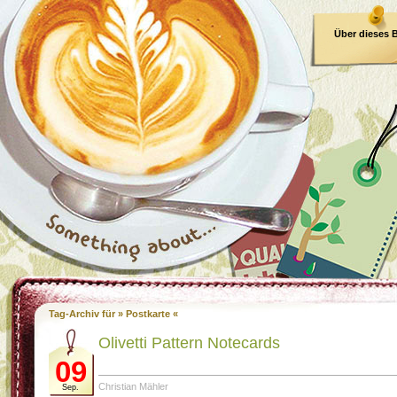
Über dieses 
E-Book
Tag-Archiv für » Postkarte «
Olivetti Pattern Notecards
09
Christian Mähler
Sep.