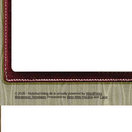
© 2026 - Notizbuchblog.de is proudly powered by
WordPress
Wordpress Templates
Presented by
Best Web Hosting
and
Case