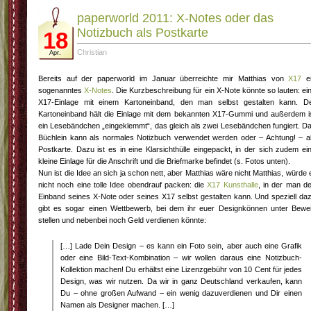
paperworld 2011: X-Notes oder das
Notizbuch als Postkarte
18
Christian
Apr.
Bereits auf der paperworld im Januar überreichte mir Matthias von
X17
e
sogenanntes
X-Notes
. Die Kurzbeschreibung für ein X-Note könnte so lauten: ei
X17-Einlage mit einem Kartoneinband, den man selbst gestalten kann. D
Kartoneinband hält die Einlage mit dem bekannten X17-Gummi und außerdem i
ein Lesebändchen „eingeklemmt“, das gleich als zwei Lesebändchen fungiert. D
Büchlein kann als normales Notizbuch verwendet werden oder – Achtung! – a
Postkarte. Dazu ist es in eine Klarsichthülle eingepackt, in der sich zudem ei
kleine Einlage für die Anschrift und die Briefmarke befindet (s. Fotos unten).
Nun ist die Idee an sich ja schon nett, aber Matthias wäre nicht Matthias, würde 
nicht noch eine tolle Idee obendrauf packen: die
X17 Kunsthalle
, in der man d
Einband seines X-Note oder seines X17 selbst gestalten kann. Und speziell da
gibt es sogar einen Wettbewerb, bei dem ihr euer Designkönnen unter Bewe
stellen und nebenbei noch Geld verdienen könnte:
[…] Lade Dein Design – es kann ein Foto sein, aber auch eine Grafik
oder eine Bild-Text-Kombination – wir wollen daraus eine Notizbuch-
Kollektion machen! Du erhältst eine Lizenzgebühr von 10 Cent für jedes
Design, was wir nutzen. Da wir in ganz Deutschland verkaufen, kann
Du – ohne großen Aufwand – ein wenig dazuverdienen und Dir einen
Namen als Designer machen. […]