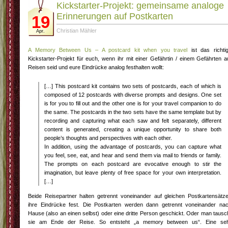
Kickstarter-Projekt: gemeinsame analoge
Erinnerungen auf Postkarten
19
Christian Mähler
Apr.
A Memory Between Us – A postcard kit when you travel
ist das richti
Kickstarter-Projekt für euch, wenn ihr mit einer Gefährtin / einem Gefährten a
Reisen seid und eure Eindrücke analog festhalten wollt:
[…] This postcard kit contains two sets of postcards, each of which is
composed of 12 postcards with diverse prompts and designs. One set
is for you to fill out and the other one is for your travel companion to do
the same. The postcards in the two sets have the same template but by
recording and capturing what each saw and felt separately, different
content is generated, creating a unique opportunity to share both
people’s thoughts and perspectives with each other.
In addition, using the advantage of postcards, you can capture what
you feel, see, eat, and hear and send them via mail to friends or family.
The prompts on each postcard are evocative enough to stir the
imagination, but leave plenty of free space for your own interpretation.
[…]
Beide Reisepartner halten getrennt voneinander auf gleichen Postkartensätz
ihre Eindrücke fest. Die Postkarten werden dann getrennt voneinander na
Hause (also an einen selbst) oder eine dritte Person geschickt. Oder man tausc
sie am Ende der Reise. So entsteht „a memory between us“. Eine se