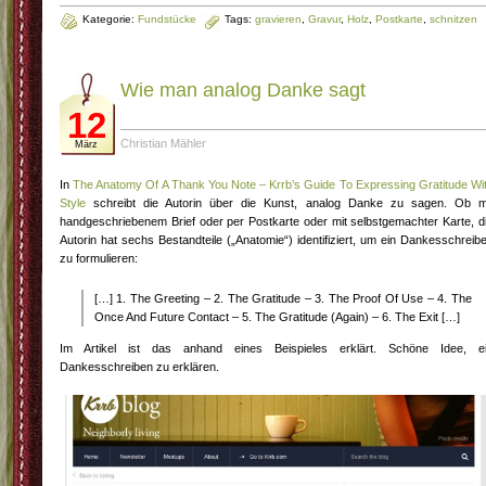
Kategorie:
Fundstücke
Tags:
gravieren
,
Gravur
,
Holz
,
Postkarte
,
schnitzen
Wie man analog Danke sagt
12
Christian Mähler
März
In
The Anatomy Of A Thank You Note – Krrb’s Guide To Expressing Gratitude Wi
Style
schreibt die Autorin über die Kunst, analog Danke zu sagen. Ob m
handgeschriebenem Brief oder per Postkarte oder mit selbstgemachter Karte, d
Autorin hat sechs Bestandteile („Anatomie“) identifiziert, um ein Dankesschreib
zu formulieren:
[…] 1. The Greeting – 2. The Gratitude – 3. The Proof Of Use – 4. The
Once And Future Contact – 5. The Gratitude (Again) – 6. The Exit […]
Im Artikel ist das anhand eines Beispieles erklärt. Schöne Idee, e
Dankesschreiben zu erklären.