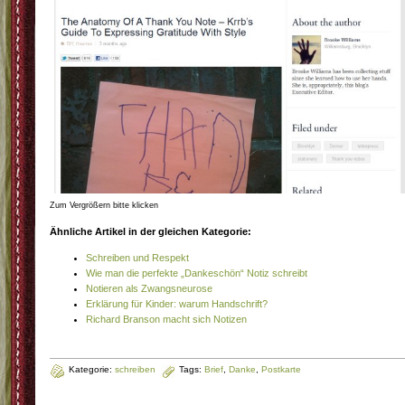
Zum Vergrößern bitte klicken
Ähnliche Artikel in der gleichen Kategorie:
Schreiben und Respekt
Wie man die perfekte „Dankeschön“ Notiz schreibt
Notieren als Zwangsneurose
Erklärung für Kinder: warum Handschrift?
Richard Branson macht sich Notizen
Kategorie:
schreiben
Tags:
Brief
,
Danke
,
Postkarte