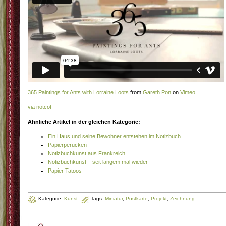
365 Paintings for Ants with Lorraine Loots
from
Gareth Pon
on
Vimeo
.
via notcot
Ähnliche Artikel in der gleichen Kategorie:
Ein Haus und seine Bewohner entstehen im Notizbuch
Papierperücken
Notizbuchkunst aus Frankreich
Notizbuchkunst – seit langem mal wieder
Papier Tatoos
Kategorie:
Kunst
Tags:
Miniatur
,
Postkarte
,
Projekt
,
Zeichnung