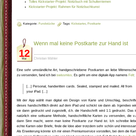
Tolles Kickstarter-Projekt: Notizbuch mit Schulterriemen
Kickstarter-Projekt: Rahmen für Notizbuchkunst
Kategorie:
Fundstücke
Tags:
Kickstarter
,
Postkarte
Wenn mal keine Postkarte zur Hand ist
12
Christian Mähler
Mai
Eine sehr umständliche Art, handgeschriebene Postkarten an liebe Mitmensch
zu versenden, fand ich bei
swissmiss
. Es geht um eine digitale App namens
Felt
:
[…] Personal, handwritten cards. Sealed, stamped and mailed. All from
your iPad. […]
Mit der App wählt man digital ein Design von Karte und Umschlag, beschrift
dieses handschriftlich direkt auf dem iPad und schickt sie dann ab. Irgendwo wi
sie dann gedruckt und zugestellt, d.h. die Handschrift wird 1:1 gedruckt. Das i
natürlich eine seltsame Methode, handschriftliche Karten zu versenden, die v.
dann Sinn macht, wenn man keine Postkarte zur Hand ist. Ich schreibe lieb
echte Karten oder Briefe, finde die Idee aber trotzdem sehr schön und interessan
Als Erweiterung könnte ich mir einen Premiumservice vorstellen, bei dem die Kar