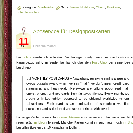
Kategorie:
Fundstücke
Tags:
Muster
,
Notizkarte
,
Olivetti
,
Postkarte
,
Schreibmaschine
Aboservice für Designpostkarten
11
Christian Mähler
Okt.
Bei
notcot
werde ich in letzter Zeit häufiger fündig, wenn es um Linktipps m
Papierbezug geht. Im September las ich über den
Post Club
, der seine Idee 
beschreibt:
[…] MONTHLY POSTCARDS – Nowadays, receiving mail is a rare and
joyous occasion—and when we say “mail,” we don’t mean credit card
statements and hearing-aid flyers—we are talking about real mail:
letters, photos, and postcards from far-away friends. Every month, we
create a limited edition postcard to be shipped worldwide to our
subscribers. Each card is an exploration of something we find
interesting, and is designed and screen-printed with love. […]
Bisherige Karten könnte ihr
in einer Galerie
anschauen und über neue werdet i
regelmäßig
im Blog
informiert. Manche Karten könnt ihr auch jetzt noch
im Sh
bestellen (kosten ca. 10 kanadische Dollar).