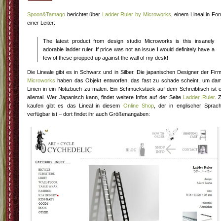
Spoon&Tamago
berichtet über
Ladder Ruler by Microworks
, einem Lineal in Fo
einer Leiter:
The latest product from design studio Microworks is this insanely
adorable ladder ruler. If price was not an issue I would definitely have a
few of these propped up against the wall of my desk!
Die Lineale gibt es in Schwarz und in Silber. Die japanischen Designer der Fir
Microworks
haben das Objekt entworfen, das fast zu schade scheint, um dam
Linien in ein Notizbuch zu malen. Ein Schmuckstück auf dem Schreibtisch ist 
allemal. Wer Japanisch kann, findet weitere Infos auf der Seite
Ladder Ruler
. 
kaufen gibt es das Lineal in diesem
Online Shop
, der in englischer Sprac
verfügbar ist – dort findet ihr auch Größenangaben: