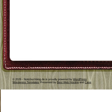
© 2026 - Notizbuchblog.de is proudly powered by
WordPress
Wordpress Templates
Presented by
Best Web Hosting
and
Case