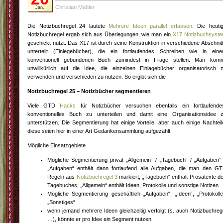
Christian Mähler
Jan.
Die Notizbuchregel 24 lautete
Mehrere Ideen parallel erfassen
. Die heuti
Notizbuchregel ergab sich aus Überlegungen, wie man ein
X17 Notizbuchsyst
geschickt nutzt. Das X17 ist durch seine Konstruktion in verschiedene Abschnit
unterteilt (Einlegebücher), die ein fortlaufendes Schreiben wie in ein
konventionell gebundenen Buch zumindest in Frage stellen. Man kom
unwillkürlich auf die Idee, die einzelnen Einlagebücher organisatorisch 
verwenden und verschieden zu nutzen. So ergibt sich die
Notizbuchregel 25 – Notizbücher segmentieren
Viele GTD
Hacks
für Notizbücher versuchen ebenfalls ein fortlaufende
konventionelles Buch zu unterteilen und damit eine Organisationsidee 
unterstützen. Die Segmentierung hat einige Vorteile, aber auch einige Nachteil
diese seien hier in einer Art Gedankensammlung aufgezählt:
Mögliche Einsatzgebiete
Mögliche Segmentierung privat „Allgemein“ / „Tagebuch“ / „Aufgaben“
„Aufgaben“ enthält dann fortlaufend alle Aufgaben, die man den G
Regeln aus
Notizbuchregel 3
markiert; „Tagebuch“ enthält Prosatexte d
Tagebuches; „Allgemein“ enthält Ideen, Protokolle und sonstige Notizen
Mögliche Segmentierung geschäftlich „Aufgaben“, „Ideen“, „Protokolle
„Sonstiges“
wenn jemand mehrere Ideen gleichzeitig verfolgt (s. auch Notizbuchreg
…), könnte er pro Idee ein Segment nutzen