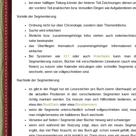
bei einer hälftigen Teilung könnte der hinterer Teil Zeichnungen dienen u
der vordere Teil praktischen bzw. textuellen Dingen wie Aufgabenlisten et
Vorteile der Segmentierung
Ordnung nicht nur über Chronologie, sondern über Themenblöcke.
Suche wird erleichtert
Ähnliche bzw. zusammengehörige Infos stehen auch seitentechnis
nahe beeinander
das Überfliegen thematisch zusammengehöriger Informationen i
einfacher
Bei Systemen wie
X17
oder auch
Roterfaden
kann man di
Segmentierung nutzen, Bücher mit verschiedenen Lineaturen (auch et
Noten) zu nutzen oder Kalender einzulegen oder schneller Segmente 
wechseln, wenn sie vollgeschrieben sind.
Nachteile der Segmentierung
es gibt in der Regel nur ein Lesezeichen pro Buch (wenn überhaupt) u
die aktuellen Positionen in den verschiedenen Segmenten kann nic
richtig markiert werden. Da müsste man sich Hilfsmitteln bedienen, w
etwa den
BookDarts
oder etwa
Büroklammern
wenn die Segmente unterschiedlich schnell vollgeschrieben sind, mu
man möglicherweise ein halbleeres Buch wechseln
Verweise auf Seiten / Segmente über Bücher hinweg wird schwieriger
wenn sich während der Nutzung zeigt, dass sich ein neues Segme
ergibt, das viel Platz braucht, ist das Buch ggf. schon soweit gefüllt, da
eine Umsegmentierung nicht möglich ist. Dann muss man ein neues Bu