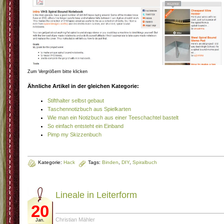
Zum Vergrößern bitte klicken
Ähnliche Artikel in der gleichen Kategorie:
Stifthalter selbst gebaut
Taschennotizbuch aus Spielkarten
Wie man ein Notizbuch aus einer Teeschachtel bastelt
So einfach entsteht ein Einband
Pimp my Skizzenbuch
Kategorie:
Hack
Tags:
Binden
,
DIY
,
Spiralbuch
Lineale in Leiterform
20
Christian Mähler
Jan.