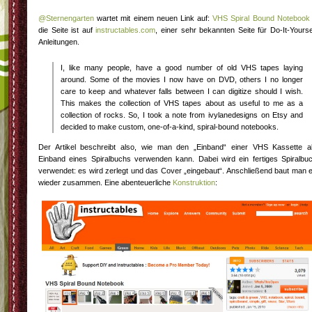
@Sternengarten
wartet mit einem neuen Link auf:
VHS Spiral Bound Notebook
die Seite ist auf
instructables.com
, einer sehr bekannten Seite für Do-It-Yourse
Anleitungen.
I, like many people, have a good number of old VHS tapes laying
around. Some of the movies I now have on DVD, others I no longer
care to keep and whatever falls between I can digitize should I wish.
This makes the collection of VHS tapes about as useful to me as a
collection of rocks. So, I took a note from ivylanedesigns on Etsy and
decided to make custom, one-of-a-kind, spiral-bound notebooks.
Der Artikel beschreibt also, wie man den „Einband“ einer VHS Kassette a
Einband eines Spiralbuchs verwenden kann. Dabei wird ein fertiges Spiralbu
verwendet: es wird zerlegt und das Cover „eingebaut“. Anschließend baut man 
wieder zusammen. Eine abenteuerliche
Konstruktion
: