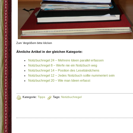
Zum Vergrößern bitte klicken
Ähnliche Artikel in der gleichen Kategorie:
Notizbuchregel 24 – Mehrere Ideen parallel erfassen
Notizbuchregel 8 – Werfe nie ein Notizbuch weg
Notizbuchregel 14 – Position des Lesebändchens
Notizbuchregel 12 – Jedes Notizbuch sollte nummeriert sein
Notizbuchregel 20 – Wie man Ideen erfasst
Kategorie:
Tipps
Tags:
Notizbuchregel