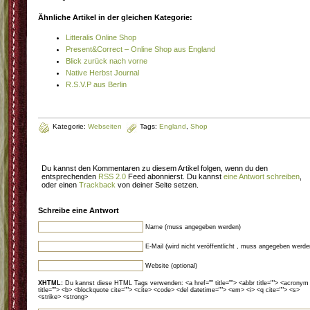
Ähnliche Artikel in der gleichen Kategorie:
Litteralis Online Shop
Present&Correct – Online Shop aus England
Blick zurück nach vorne
Native Herbst Journal
R.S.V.P aus Berlin
Kategorie:
Webseiten
Tags:
England
,
Shop
Du kannst den Kommentaren zu diesem Artikel folgen, wenn du den
entsprechenden
RSS 2.0
Feed abonnierst. Du kannst
eine Antwort schreiben
,
oder einen
Trackback
von deiner Seite setzen.
Schreibe eine Antwort
Name (muss angegeben werden)
E-Mail (wird nicht veröffentlicht , muss angegeben werde
Website (optional)
XHTML:
Du kannst diese HTML Tags verwenden: <a href="" title=""> <abbr title=""> <acronym
title=""> <b> <blockquote cite=""> <cite> <code> <del datetime=""> <em> <i> <q cite=""> <s>
<strike> <strong>