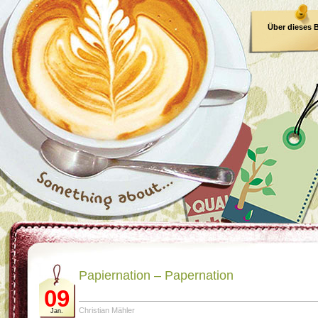
Über dieses 
E-Book
Papiernation – Papernation
09
Christian Mähler
Jan.