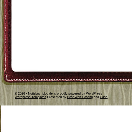
© 2026 - Notizbuchblog.de is proudly powered by
WordPress
Wordpress Templates
Presented by
Best Web Hosting
and
Case