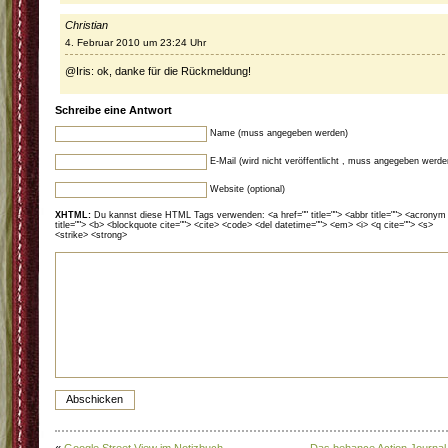
Christian
4. Februar 2010 um 23:24 Uhr
@Iris: ok, danke für die Rückmeldung!
Schreibe eine Antwort
Name (muss angegeben werden)
E-Mail (wird nicht veröffentlicht , muss angegeben werde
Website (optional)
XHTML:
Du kannst diese HTML Tags verwenden: <a href="" title=""> <abbr title=""> <acronym
title=""> <b> <blockquote cite=""> <cite> <code> <del datetime=""> <em> <i> <q cite=""> <s>
<strike> <strong>
«
Google Street View im Notizbuch
Das behance Action Journal