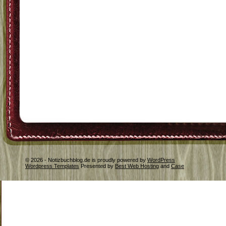
© 2026 - Notizbuchblog.de is proudly powered by
WordPress
Wordpress Templates
Presented by
Best Web Hosting
and
Case