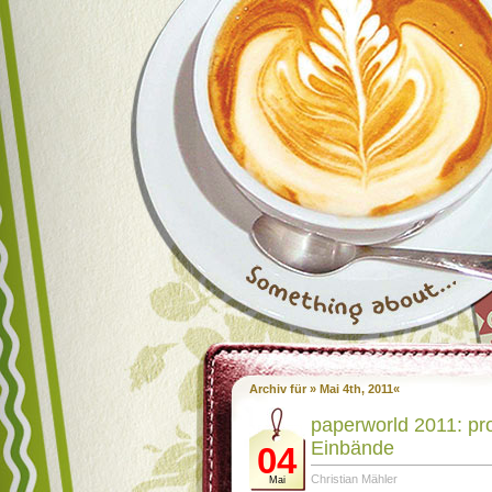
Archiv für » Mai 4th, 2011«
paperworld 2011: pr
Einbände
04
Christian Mähler
Mai