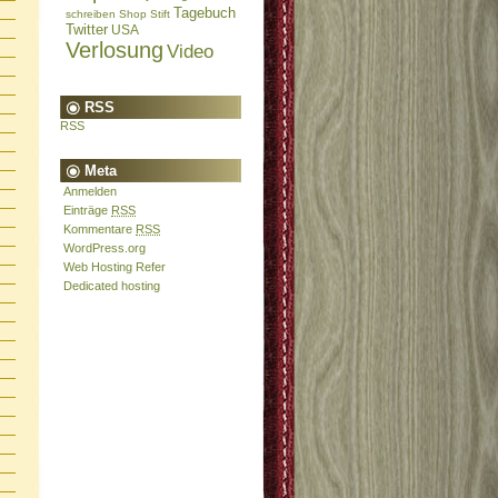
Tagebuch
schreiben
Shop
Stift
Twitter
USA
Verlosung
Video
RSS
RSS
Meta
Anmelden
Einträge
RSS
Kommentare
RSS
WordPress.org
Web Hosting Refer
Dedicated hosting