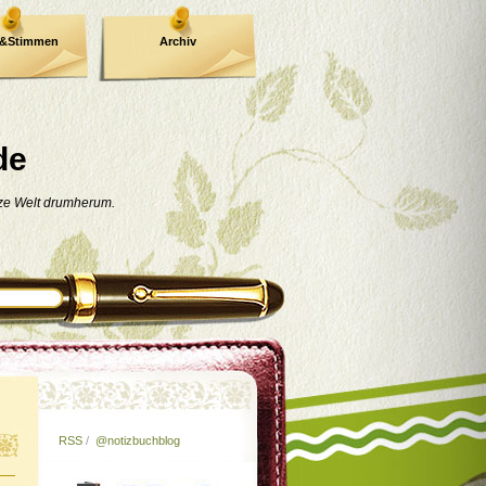
e&Stimmen
Archiv
de
nze Welt drumherum.
RSS
/
@notizbuchblog