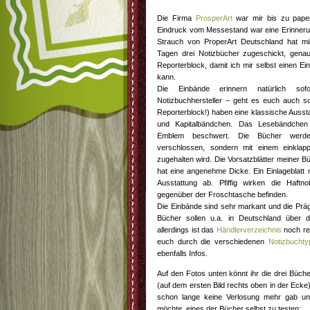
Die Firma
ProsperArt
war mir bis zu paper
Eindruck vom Messestand war eine Erinnerun
Strauch von ProperArt Deutschland hat mi
Tagen drei Notizbücher zugeschickt, gen
Reporterblock, damit ich mir selbst einen E
kann.
Die Einbände erinnern natürlich so
Notizbuchhersteller – geht es euch auch s
Reporterblock!) haben eine klassische Auss
und Kapitalbändchen. Das Lesebändchen 
Emblem beschwert. Die Bücher werd
verschlossen, sondern mit einem einklap
zugehalten wird. Die Vorsatzblätter meiner 
hat eine angenehme Dicke. Ein Einlageblatt 
Ausstattung ab. Pfiffig wirken die Haftn
gegenüber der Froschtasche befinden.
Die Einbände sind sehr markant und die Präg
Bücher sollen u.a. in Deutschland über 
allerdings ist das
Händlerverzeichnis
noch rec
euch durch die verschiedenen
Notizbuchty
ebenfalls Infos.
Auf den Fotos unten könnt ihr die drei Büche
(auf dem ersten Bild rechts oben in der Ecke
schon lange keine Verlosung mehr gab un
möchte, eines der Bücher selbst zu testen: