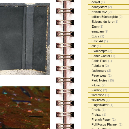
ecojot
(1)
ecosystem
(2)
Edition 402
(2)
edition Büchergilde
(2)
Éditions du livre
(1)
Elum
(1)
emadam
(9)
Epica
(2)
Ethic Art
(1)
etk
(1)
Exacompta
(3)
Faber Castell
(1)
Fabio Ricci
(1)
Fabriano
(2)
fashionary
(2)
Feuerwear
(1)
Field Notes
(15)
Filofax
(2)
Findling
(2)
fiorentina
(1)
flexinotes
(1)
Flügelblätter
(1)
Frank.
(1)
Freitag
(1)
French Paper
(1)
Full Focus Planner
(1)