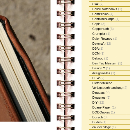
Ciak
(7)
Colibri Notebooks
(1)
ComPenion
(4)
ContainerCorps
(1)
Copic
(3)
Coppenrath
(3)
Crumpler
(1)
Daler Rowney
(1)
Daycraft
(12)
DBA
(1)
DCM
(1)
Dekoop
(1)
Den Tag Meistern
(1)
Design.Y
(1)
designwallas
(1)
DFW
(2)
Dieterich'sche
Verlagsbuchhandlung
(2)
Dingbats
(4)
Diogenes
(2)
DIY
(22)
Doane Paper
(1)
DODOnotes
(1)
Dorsch
(3)
Duden
(1)
eaudecollage
(1)