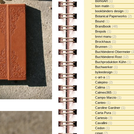
BomoArt
(1)
bon matin
(1)
bookbinders design
(1)
Botanical Paperworks
(2)
Bound
(1)
Brandbook
(48)
Brepols
(1)
brevi manu
(2)
Brockhaus
(1)
Brunnen
(2)
Buchbinderei Obermeier
(2
Buchbinderei Rost
(12)
Buchproduktion Kühn
(1)
Buchwerker
(1)
byleedesign
(1)
c-art-a
(2)
Calepino
(2)
Calima
(2)
Calmeo365
(1)
Campo Marzio
(1)
Canteo
(1)
Caroline Gardner
(1)
Carta Pura
(1)
Cartesio
(3)
Cavallini
(1)
Cedon
(1)
cewe
(2)