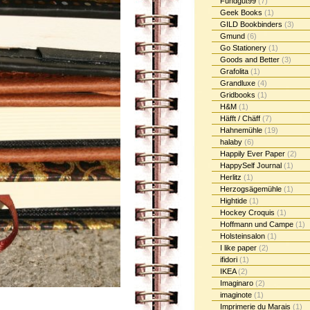
Fundgut99
(7)
Geek Books
(1)
GILD Bookbinders
(3)
Gmund
(6)
Go Stationery
(1)
Goods and Better
(3)
Grafolita
(1)
Grandluxe
(4)
Gridbooks
(1)
H&M
(1)
Häfft / Chäff
(7)
Hahnemühle
(19)
halaby
(6)
Happily Ever Paper
(2)
HappySelf Journal
(1)
Herlitz
(1)
Herzogsägemühle
(1)
Hightide
(1)
Hockey Croquis
(1)
Hoffmann und Campe
(1)
Holsteinsalon
(1)
I like paper
(2)
ifidori
(1)
IKEA
(2)
Imaginaro
(2)
imaginote
(1)
Imprimerie du Marais
(1)