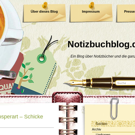
Über dieses Blog
Impressum
Press
E-Book
Datenschutzerklärung
Notizbuchblog.
Ein Blog über Notizbücher und die ga
osperart – Schicke
Seiten
Archiv
Umfragen