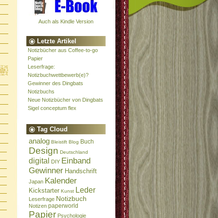
Auch als Kindle Version
Letzte Artikel
Notizbücher aus Coffee-to-go
Papier
Leserfrage:
Notizbuchwettbewerb(e)?
Gewinner des Dingbats
Notizbuchs
Neue Notizbücher von Dingbats
Sigel conceptum flex
Tag Cloud
analog
Buch
Bleistift
Blog
Design
Deutschland
Einband
digital
DIY
Gewinner
Handschrift
Kalender
Japan
Leder
Kickstarter
Kunst
Notizbuch
Leserfrage
paperworld
Notizen
Papier
Psychologie