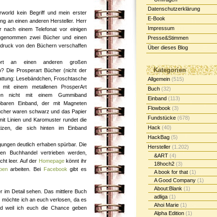
Datenschutzerklärung
world kein Begriff und mein erster
E-Book
g an einen anderen Hersteller. Herr
Impressum
r nach einem Telefonat vor einigen
augenommen zwei Bücher und einen
Presse&Stimmen
indruck von den Büchern verschaffen
Über dieses Blog
fort an einen anderen großen
Kategorien
o? Die Prosperart Bücher (nicht der
tattung: Lesebändchen, Froschtasche
Allgemein
(515)
mit einem metallenen ProsperArt
Buch
(32)
en nicht mit einem Gummiband
Einband
(113)
pbaren Einband, der mit Magneten
Flowbook
(3)
Bücher waren schwarz und das Papier
Fundstücke
(678)
mit Linien und Karomuster rundet die
Hack
(40)
otizen, die sich hinten im Einband
HackBag
(5)
ungen deutlich erhaben spürbar. Die
Hersteller
(1.202)
den Buchhandel vertrieben werden,
&ART
(4)
ht leer. Auf der
Homepage
könnt ihr
18hoch2
(3)
pen
arbeiten. Bei
Facebook
gibt es
A book for that
(1)
A Good Company
(1)
About:Blank
(1)
r im Detail sehen. Das mittlere Buch
adliga
(1)
) möchte ich an euch verlosen, da es
Ahoi Marie
(1)
d weil ich euch die Chance geben
Alpha Edition
(1)