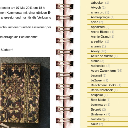
altbooken
(1)
Alwych
(1)
und endet am 07.Mai 2011 um 18 h
amarcord
(1)
nen Kommentar mit einer gültigen E-
Anthropologie
(1)
t angezeigt und nur für die Verlosung
apica
(2)
Appointed
(2)
rchnummeriert und die Gewinner per
Arche Blancs
(1)
Archie Grand
(1)
d erfrage die Postanschrift.
arsedition
(1)
artemis
(1)
 Büchern!
Arwey
(10)
Astier de Villatte
(1)
atoma
(3)
Authentics
(2)
Avery Zweckform
(16)
basmati
(2)
be2ween
(1)
Beechmore Books
(1)
Berlin Notebook
(1)
bespoke
(1)
Best Made
(1)
betonware
(1)
Betzold
(2)
Bindewerk
(7)
blockberg
(3)
bluuz
(2)