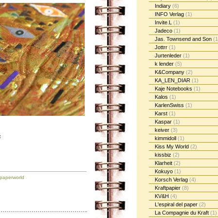
Indiary
(6)
INFO Verlag
(1)
Invite.L
(1)
Jadeco
(1)
Jas. Townsend and Son
(1
Jottrr
(1)
Jurtenleder
(1)
k lender
(5)
K&Company
(2)
KA_LEN_DIAR
(1)
Kaje Notebooks
(1)
Kalos
(1)
KarlenSwiss
(1)
Karst
(1)
Kaspar
(1)
keiver
(3)
:
kimmidoll
(1)
Kiss My World
(2)
kissbiz
(2)
Klarheit
(2)
Kokuyo
(1)
paperworld
Korsch Verlag
(4)
Kraftpapier
(8)
KV&H
(4)
L'espiral del paper
(2)
La Compagnie du Kraft
(1)