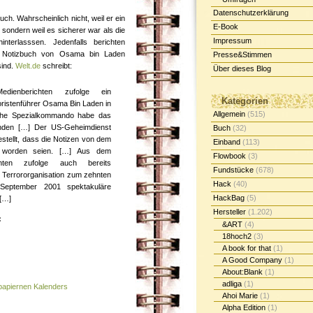
Datenschutzerklärung
uch. Wahrscheinlich nicht, weil er ein
E-Book
sondern weil es sicherer war als die
Impressum
nterlasssen. Jedenfalls berichten
 Notizbuch von Osama bin Laden
Presse&Stimmen
sind.
Welt.de
schreibt:
Über dieses Blog
ienberichten zufolge ein
Kategorien
oristenführer Osama Bin Laden in
Allgemein
(515)
sche Spezialkommando habe das
funden […] Der US-Geheimdienst
Buch
(32)
stellt, dass die Notizen von dem
Einband
(113)
st worden seien. […] Aus dem
Flowbook
(3)
ten zufolge auch bereits
Fundstücke
(678)
 Terrororganisation zum zehnten
Hack
(40)
September 2001 spektakuläre
HackBag
(5)
 […]
Hersteller
(1.202)
:
&ART
(4)
18hoch2
(3)
A book for that
(1)
A Good Company
(1)
About:Blank
(1)
adliga
(1)
 papiernen Kalenders
Ahoi Marie
(1)
Alpha Edition
(1)