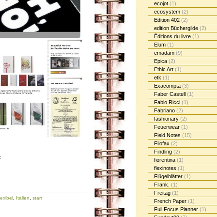
ecojot
(1)
ecosystem
(2)
Edition 402
(2)
edition Büchergilde
(2)
Éditions du livre
(1)
Elum
(1)
emadam
(9)
Epica
(2)
Ethic Art
(1)
etk
(1)
Exacompta
(3)
Faber Castell
(1)
Fabio Ricci
(1)
Fabriano
(2)
fashionary
(2)
Feuerwear
(1)
Field Notes
(15)
Filofax
(2)
Findling
(2)
:
fiorentina
(1)
flexinotes
(1)
Flügelblätter
(1)
Frank.
(1)
Freitag
(1)
lexibel
,
Italien
,
starr
French Paper
(1)
Full Focus Planner
(1)