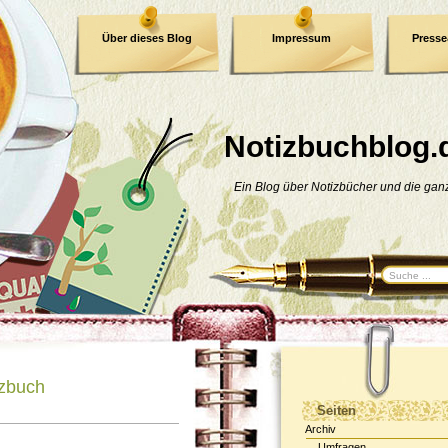
Über dieses Blog
Impressum
Press
E-Book
Datenschutzerklärung
Notizbuchblog.
Ein Blog über Notizbücher und die ga
izbuch
Seiten
Archiv
Umfragen