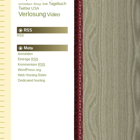
Tagebuch
schreiben
Shop
Stift
Twitter
USA
Verlosung
Video
RSS
RSS
Meta
Anmelden
Einträge
RSS
Kommentare
RSS
WordPress.org
Web Hosting Refer
Dedicated hosting