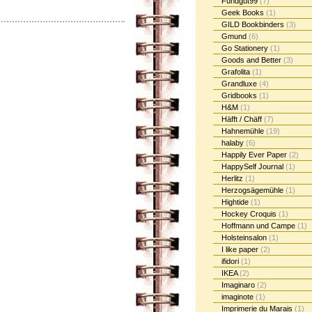
Fundgut99
(7)
Geek Books
(1)
GILD Bookbinders
(3)
Gmund
(6)
Go Stationery
(1)
Goods and Better
(3)
Grafolita
(1)
Grandluxe
(4)
Gridbooks
(1)
H&M
(1)
Häfft / Chäff
(7)
Hahnemühle
(19)
halaby
(6)
Happily Ever Paper
(2)
HappySelf Journal
(1)
Herlitz
(1)
Herzogsägemühle
(1)
Hightide
(1)
Hockey Croquis
(1)
Hoffmann und Campe
(1)
Holsteinsalon
(1)
I like paper
(2)
ifidori
(1)
IKEA
(2)
Imaginaro
(2)
imaginote
(1)
Imprimerie du Marais
(1)