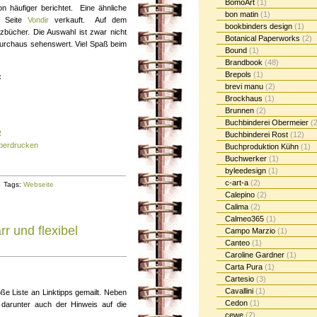
BomoArt
(1)
 häufiger berichtet. Eine ähnliche
bon matin
(1)
r Seite
Vondir
verkauft. Auf dem
bookbinders design
(1)
zbücher. Die Auswahl ist zwar nicht
Botanical Paperworks
(2)
durchaus sehenswert. Viel Spaß beim
Bound
(1)
Brandbook
(48)
Brepols
(1)
:
brevi manu
(2)
Brockhaus
(1)
Brunnen
(2)
Buchbinderei Obermeier
(2
R
Buchbinderei Rost
(12)
berdrucken
Buchproduktion Kühn
(1)
Buchwerker
(1)
byleedesign
(1)
c-art-a
(2)
Tags:
Webseite
Calepino
(2)
Calima
(2)
Calmeo365
(1)
r und flexibel
Campo Marzio
(1)
Canteo
(1)
Caroline Gardner
(1)
Carta Pura
(1)
Cartesio
(3)
Cavallini
(1)
oße Liste an Linktipps gemailt. Neben
Cedon
(1)
darunter auch der Hinweis auf die
cewe
(2)