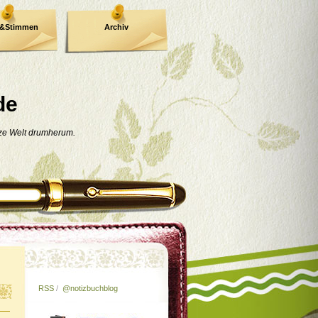
e&Stimmen
Archiv
de
nze Welt drumherum.
RSS
/
@notizbuchblog