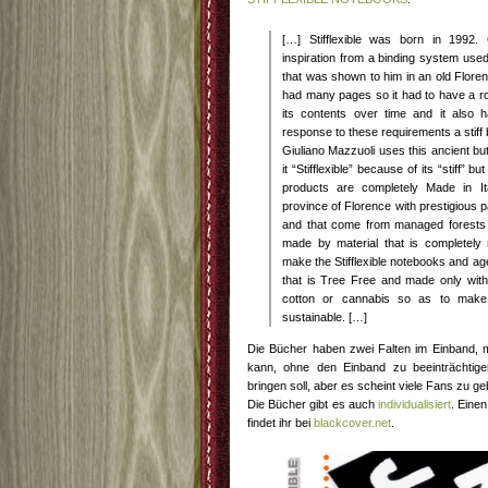
[…] Stifflexible was born in 1992. 
inspiration from a binding system used
that was shown to him in an old Floren
had many pages so it had to have a ro
its contents over time and it also h
response to these requirements a stiff 
Giuliano Mazzuoli uses this ancient but 
it “Stifflexible” because of its “stiff” b
products are completely Made in I
province of Florence with prestigious p
and that come from managed forests 
made by material that is completely 
make the Stifflexible notebooks and ag
that is Tree Free and made only with 
cotton or cannabis so as to make
sustainable. […]
Die Bücher haben zwei Falten im Einband, 
kann, ohne den Einband zu beeinträchtig
bringen soll, aber es scheint viele Fans zu ge
Die Bücher gibt es auch
individualisiert
. Einen
findet ihr bei
blackcover.net
.