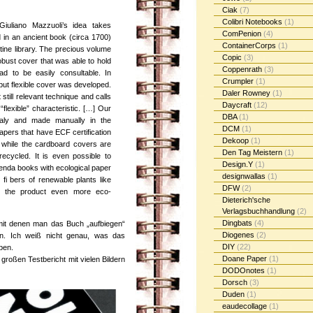
Ciak
(7)
Colibri Notebooks
(1)
Giuliano Mazzuoli’s idea takes
ComPenion
(4)
 in an ancient book (circa 1700)
ContainerCorps
(1)
tine library. The precious volume
Copic
(3)
bust cover that was able to hold
Coppenrath
(3)
ad to be easily consultable. In
Crumpler
(1)
but flexible cover was developed.
Daler Rowney
(1)
still relevant technique and calls
Daycraft
(12)
ut “flexible” characteristic. […] Our
DBA
(1)
taly and made manually in the
DCM
(1)
apers that have ECF certification
Dekoop
(1)
while the cardboard covers are
Den Tag Meistern
(1)
recycled. It is even possible to
Design.Y
(1)
enda books with ecological paper
designwallas
(1)
fi bers of renewable plants like
DFW
(2)
 the product even more eco-
Dieterich'sche
Verlagsbuchhandlung
(2)
Dingbats
(4)
mit denen man das Buch „aufbiegen“
Diogenes
(2)
en. Ich weiß nicht genau, was das
DIY
(22)
ben.
Doane Paper
(1)
 großen Testbericht mit vielen Bildern
DODOnotes
(1)
Dorsch
(3)
Duden
(1)
eaudecollage
(1)