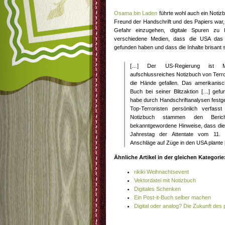
Osama bin Laden
führte wohl auch ein Notizb
Freund der Handschrift und des Papiers war, 
Gefahr einzugehen, digitale Spuren zu hi
verschiedene Medien, dass die USA das
gefunden haben und dass die Inhalte brisant 
[…] Der US-Regierung ist Med
aufschlussreiches Notizbuch von Terr
die Hände gefallen. Das amerikani
Buch bei seiner Blitzaktion […] ge
habe durch Handschriftanalysen festge
Top-Terroristen persönlich verfas
Notizbuch stammen den Berich
bekanntgewordene Hinweise, dass die
Jahrestag der Attentate vom 11. 
Anschläge auf Züge in den USA plante
Ähnliche Artikel in der gleichen Kategorie
rikiki Weihnachtsevent
Vektordatei mit Notizbuch
Digitales Schenken
Ein Post-it-Buch selber machen
Digital oder analog? Die Zukunft des