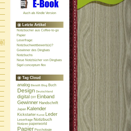
Auch als Kindle Version
Letzte Artikel
Notizbücher aus Coffee-to-go
Papier
Leserfrage:
Notizbuchwettbewerb(e)?
Gewinner des Dingbats
Notizbuchs
Neue Notizbücher von Dingbats
Sigel conceptum flex
Tag Cloud
analog
Buch
Bleistift
Blog
Design
Deutschland
Einband
digital
DIY
Gewinner
Handschrift
Kalender
Japan
Leder
Kickstarter
Kunst
Notizbuch
Leserfrage
paperworld
Notizen
Papier
Psychologie