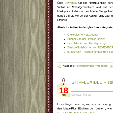
Über
DaWanda
hat das Notizbuchblog schon
Vielfalt an Selbstgemachtem wird auf de
Marktplatz findet man auch jede Menge Noti
ganz so groß wie bei der Konkurrenz, aber 
Stöbern.
Ähnliche Artikel in der gleichen Kategorie
Ökologische Notizbücher
Bücher von der „Papierkönigin“
Einzelstücke von Hand gefertigt
Design-Notizbücher von REMEMBE
iStockPack – Verpackungen zum Sel
Kategorie:
Kurzmeldungen
,
Webseiten
STIFFLEXIBLE – star
18
Christian Mähler
Mai
Leser Roger hatte mir, wie berichtet, eine gr
den MiquelRius Büchern von gestern, war 
STIFFLEXIBLE NOTEBOOKS
: