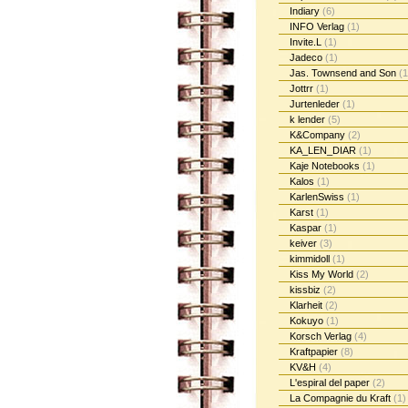
Indiary
(6)
INFO Verlag
(1)
Invite.L
(1)
Jadeco
(1)
Jas. Townsend and Son
(1
Jottrr
(1)
Jurtenleder
(1)
k lender
(5)
K&Company
(2)
KA_LEN_DIAR
(1)
Kaje Notebooks
(1)
Kalos
(1)
KarlenSwiss
(1)
Karst
(1)
Kaspar
(1)
keiver
(3)
kimmidoll
(1)
Kiss My World
(2)
kissbiz
(2)
Klarheit
(2)
Kokuyo
(1)
Korsch Verlag
(4)
Kraftpapier
(8)
KV&H
(4)
L'espiral del paper
(2)
La Compagnie du Kraft
(1)