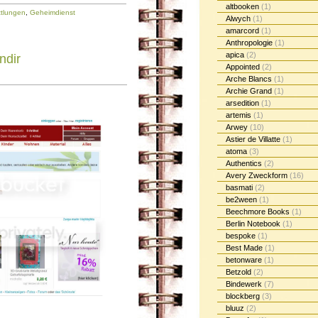
altbooken
(1)
ttlungen
,
Geheimdienst
Alwych
(1)
amarcord
(1)
Anthropologie
(1)
apica
(2)
ndir
Appointed
(2)
Arche Blancs
(1)
Archie Grand
(1)
arsedition
(1)
artemis
(1)
Arwey
(10)
Astier de Villatte
(1)
atoma
(3)
Authentics
(2)
Avery Zweckform
(16)
basmati
(2)
be2ween
(1)
Beechmore Books
(1)
Berlin Notebook
(1)
bespoke
(1)
Best Made
(1)
betonware
(1)
Betzold
(2)
Bindewerk
(7)
blockberg
(3)
bluuz
(2)