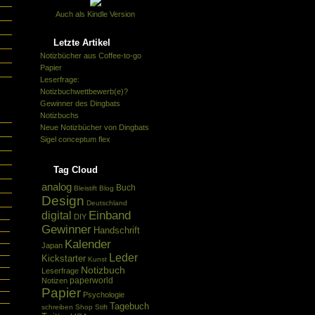
Auch als Kindle Version
Letzte Artikel
Notizbücher aus Coffee-to-go
Papier
Leserfrage:
Notizbuchwettbewerb(e)?
Gewinner des Dingbats
Notizbuchs
Neue Notizbücher von Dingbats
Sigel conceptum flex
Tag Cloud
analog
Buch
Bleistift
Blog
Design
Deutschland
Einband
digital
DIY
Gewinner
Handschrift
Kalender
Japan
Leder
Kickstarter
Kunst
Notizbuch
Leserfrage
paperworld
Notizen
Papier
Psychologie
Tagebuch
schreiben
Shop
Stift