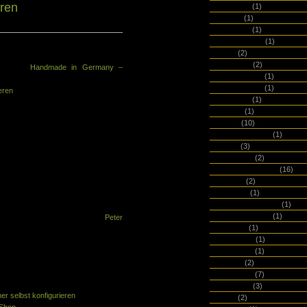
ren
altbooken
(1)
Alwych
(1)
amarcord
(1)
Anthropologie
(1)
apica
(2)
Appointed
(2)
Link zu
Handmade in Germany –
Arche Blancs
(1)
sich den Betrieben, die Handarbeit in
Archie Grand
(1)
eren
:
arsedition
(1)
artemis
(1)
s Gütesiegel für Spitzenqualität.
Arwey
(10)
kturen sind im In- und Ausland
Astier de Villatte
(1)
eich. Dies lässt die Presse von
atoma
(3)
en“ sprechen. Die Initiative
Authentics
(2)
einsamen Interessen bündeln und
Avery Zweckform
(16)
Arbeitgeber und ihren positiven
basmati
(2)
 Ausland sichtbar machen. […]
be2ween
(1)
Beechmore Books
(1)
teller, aber das sollte nur eine Frage
Berlin Notebook
(1)
ug, ist der Füllfederhersteller
Peter
bespoke
(1)
Best Made
(1)
betonware
(1)
Betzold
(2)
Bindewerk
(7)
:
blockberg
(3)
er selbst konfigurieren
bluuz
(2)