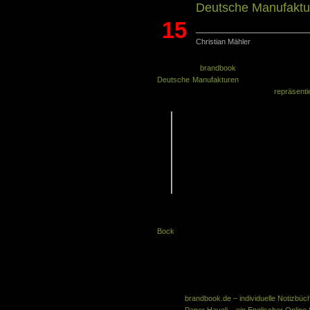
Deutsche Manufaktu
15
Christian Mähler
Mai
Bernd von
brandbook
schickte mir den 
Deutsche Manufakturen
. Diese Seite widmet 
Deutschland als Qualitätsmerkmal
repräsenti
[…] „Made in Germany“ gilt weltweit al
Auch Produkte aus deutschen Manufa
hoch angesehen und im Markt erfolgr
einer „Renaissance der Manufaktur
Deutscher Manufakturen will die gem
der Bedeutung der Manufakturen als 
Beitrag für das Image Deutschlands im
Zur Zeit gibt es dort noch keine Notizbuchhers
der Zeit sein. Ein Hersteller mit Schreibbez
Bock
.
Zum Vergrößern bitte klicken
Ähnliche Artikel in der gleichen Kategorie
brandbook.de – individuelle Notizbüch