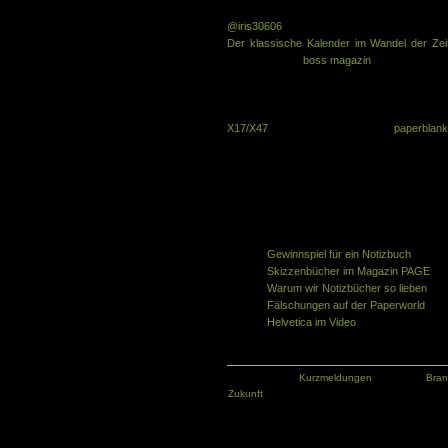
@iris30606
twitterte mir vor ein paar Tagen e
Der klassische Kalender im Wandel der Ze
Branchenblatts
boss magazin
.
Im Artikel beantworten ausgwählte Vertreter
die Welt des analogen papiernen Kalenders i
befragten sind auch alte Bekannte des Noti
X17/X47
und Peter Holzwarth von
paperblan
Als Kurzfazit kann man sagen, dass alle m
persönliche Zeitmanagement rechnen, aber ni
auch in Zukunft einen Markt haben. Mich 
Notizbücher interessiert.
Ähnliche Artikel in der gleichen Kategorie
Gewinnspiel für ein Notizbuch
Skizzenbücher im Magazin PAGE
Warum wir Notizbücher so lieben
Fälschungen auf der Paperworld
Helvetica im Video
Kategorie:
Kurzmeldungen
Tags:
Bra
Zukunft