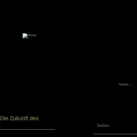
Über dieses Blog
Impressum
Press
E-Book
Datenschutzerklärung
Notizbuchblog.
Ein Blog über Notizbücher und die ga
 Die Zukunft des
s
Seiten
Archiv
Umfragen