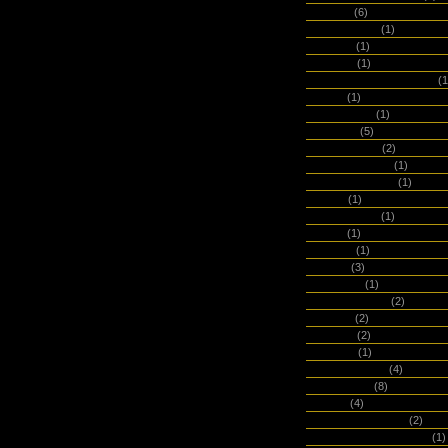
Indiary
(6)
INFO Verlag
(1)
Invite.L
(1)
Jadeco
(1)
Jas. Townsend and Son
(1
Jottrr
(1)
Jurtenleder
(1)
k lender
(5)
K&Company
(2)
KA_LEN_DIAR
(1)
Kaje Notebooks
(1)
Kalos
(1)
KarlenSwiss
(1)
Karst
(1)
Kaspar
(1)
keiver
(3)
kimmidoll
(1)
Kiss My World
(2)
kissbiz
(2)
Klarheit
(2)
Kokuyo
(1)
Korsch Verlag
(4)
Kraftpapier
(8)
KV&H
(4)
L'espiral del paper
(2)
La Compagnie du Kraft
(1)