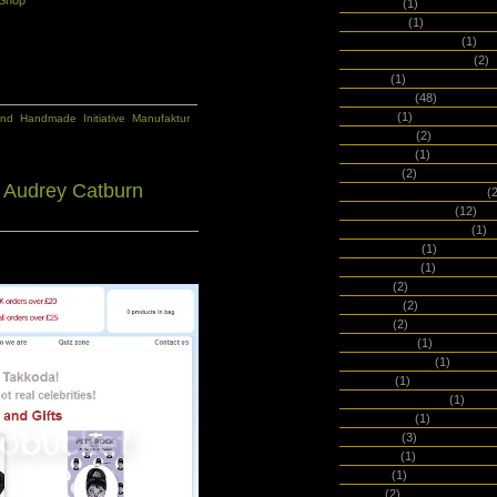
 Shop
BomoArt
(1)
bon matin
(1)
bookbinders design
(1)
Botanical Paperworks
(2)
Bound
(1)
Brandbook
(48)
Brepols
(1)
and
,
Handmade
,
Initiative
,
Manufaktur
brevi manu
(2)
Brockhaus
(1)
Brunnen
(2)
 Audrey Catburn
Buchbinderei Obermeier
(2
Buchbinderei Rost
(12)
Buchproduktion Kühn
(1)
Buchwerker
(1)
byleedesign
(1)
c-art-a
(2)
Calepino
(2)
Calima
(2)
Calmeo365
(1)
Campo Marzio
(1)
Canteo
(1)
Caroline Gardner
(1)
Carta Pura
(1)
Cartesio
(3)
Cavallini
(1)
Cedon
(1)
cewe
(2)