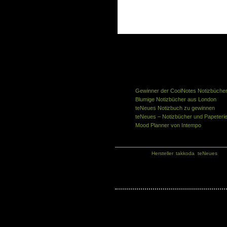
Ähnliche Artikel in der gleichen Kategorie
Gewinner der CoolNotes Notizbüche
Blumige Notizbücher aus London
teNeues Notizbuch zu gewinnen
teNeues – Notizbücher und Papeteri
Mood Planner von Intempo
Kategorie:
Hersteller
,
takkoda
,
teNeues