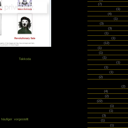
Ciak
(7)
Colibri Notebooks
(1)
ComPenion
(4)
ContainerCorps
(1)
Copic
(3)
Coppenrath
(3)
Crumpler
(1)
Daler Rowney
(1)
Daycraft
(12)
DBA
(1)
DCM
(1)
ey Catburn? Nein? Dann wirds aber
Dekoop
(1)
er der Firma
Takkoda
aus England.
Den Tag Meistern
(1)
britisches Paar einigen Tieren ein
Design.Y
(1)
rporträts zieren jetzt nicht nur
designwallas
(1)
chen, Spiegel, Kosmetiktäschen,
DFW
(2)
Dieterich'sche
Verlagsbuchhandlung
(2)
um die Tiere von Takkoda, was in der
Dingbats
(4)
“ heißt, einen kleinen Hype unter
Diogenes
(2)
DIY
(22)
184 linierte Seiten und haben ein
Doane Paper
(1)
n. Zu kaufen gibt es die Bücher bei
DODOnotes
(1)
ro. Erinnert ihr euch an teNeues? Im
Dorsch
(3)
n
häufiger vorgestellt
und auch tolle
Duden
(1)
teNeues-Homepage kann ich allgemein
eaudecollage
(1)