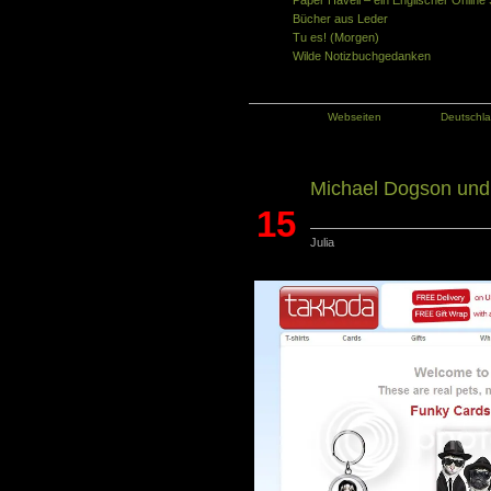
Paper Haveli – ein Englischer Online
Bücher aus Leder
Tu es! (Morgen)
Wilde Notizbuchgedanken
Kategorie:
Webseiten
Tags:
Deutschl
Michael Dogson und
15
Julia
Mai