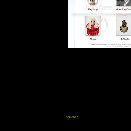
Kennt ihr schon Michael Dogson und Audr
Zeit. Es handelt sich dabei um Notizbüch
Mittels Bildbearbeitungsprogramm hat ein 
witziges Make-Over verpasst. Diese Tie
Notizbücher, sondern auch Mützen, Tas
Geldbeutel und andere tolle Mitbringsel.
In Großbritannien gab es im letzten Sommer 
Sprache der Sioux-Indianer „Freund Aller
Jugendlichen.
Die Bücher sind 10 x 15 cm groß, haben 
elastisches Gummiband und ein Lesebändche
teNeues
und sie kosten nur schlappe 6.95 Eu
Notizbuchblog haben wir die Marke scho
Verlosungen gestartet. Einen Blick auf die 