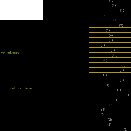
Fundgut99
(7)
Geek Books
(1)
GILD Bookbinders
(3)
Gmund
(6)
Go Stationery
(1)
Goods and Better
(3)
Grafolita
(1)
Grandluxe
(4)
Gridbooks
(1)
:
H&M
(1)
Häfft / Chäff
(7)
r von teNeues
Hahnemühle
(19)
halaby
(6)
Happily Ever Paper
(2)
e
HappySelf Journal
(1)
Herlitz
(1)
Herzogsägemühle
(1)
Hightide
(1)
Tags:
takkoda
,
teNeues
Hockey Croquis
(1)
Hoffmann und Campe
(1)
Holsteinsalon
(1)
I like paper
(2)
ifidori
(1)
IKEA
(2)
Imaginaro
(2)
imaginote
(1)
Imprimerie du Marais
(1)