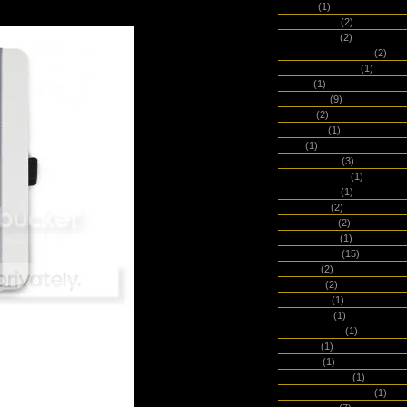
ige Notizbücher mit neuen Designs.
ecojot
(1)
ecosystem
(2)
Edition 402
(2)
edition Büchergilde
(2)
Éditions du livre
(1)
Elum
(1)
emadam
(9)
Epica
(2)
Ethic Art
(1)
etk
(1)
Exacompta
(3)
Faber Castell
(1)
Fabio Ricci
(1)
Fabriano
(2)
fashionary
(2)
Feuerwear
(1)
Field Notes
(15)
Filofax
(2)
Findling
(2)
fiorentina
(1)
flexinotes
(1)
Flügelblätter
(1)
Frank.
(1)
Freitag
(1)
French Paper
(1)
Full Focus Planner
(1)