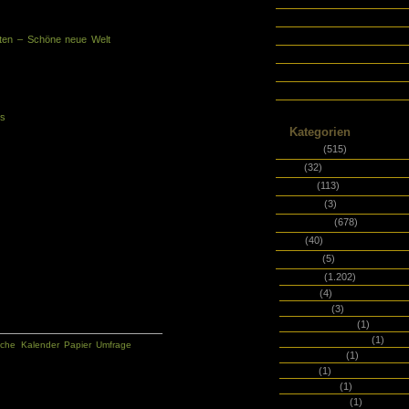
Datenschutzerklärung
inen Link auf ein PDF mit dem Artikel
E-Book
iten – Schöne neue Welt
(PDF) des
Impressum
 von Kalenderverlagen die Frage, wie
Presse&Stimmen
n einigen Jahren aussieht. Unter den
Über dieses Blog
zbuchblogs wie Matthias Büttner von
ks
.
Kategorien
it dem Rückgang des Papiers für das
emand in Panik verfällt: Papier wird
Allgemein
(515)
persönlich hätte diese Umfrage für
Buch
(32)
Einband
(113)
Flowbook
(3)
:
Fundstücke
(678)
Hack
(40)
HackBag
(5)
Hersteller
(1.202)
&ART
(4)
18hoch2
(3)
A book for that
(1)
A Good Company
(1)
nche
,
Kalender
,
Papier
,
Umfrage
,
About:Blank
(1)
adliga
(1)
Ahoi Marie
(1)
Alpha Edition
(1)