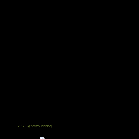
e&Stimmen
Archiv
de
nze Welt drumherum.
RSS
/
@notizbuchblog