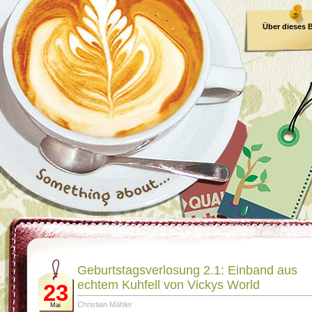
Über dieses 
E-Book
Geburtstagsverlosung 2.1: Einband aus
echtem Kuhfell von Vickys World
23
Christian Mähler
Mai