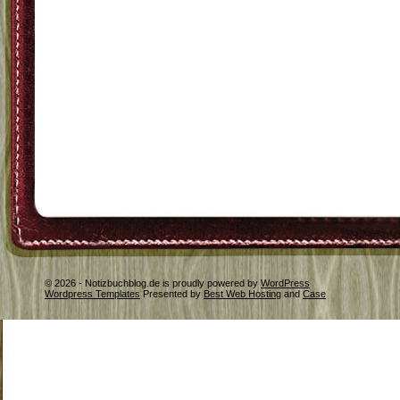
© 2026 - Notizbuchblog.de is proudly powered by
WordPress
Wordpress Templates
Presented by
Best Web Hosting
and
Case