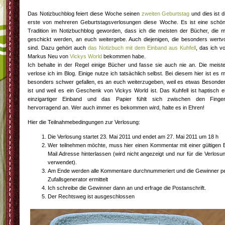
Das Notizbuchblog feiert diese Woche seinen
zweiten Geburtstag
und dies ist d
erste von mehreren Geburtstagsverlosungen diese Woche. Es ist eine schö
Tradition im Notizbuchblog geworden, dass ich die meisten der Bücher, die m
geschickt werden, an euch weitergebe. Auch diejenigen, die besonders wertvo
sind. Dazu gehört auch
das Notizbuch mit dem Einband aus Kuhfell
, das ich v
Markus Neu von
Vickys World
bekommen habe.
Ich behalte in der Regel einige Bücher und fasse sie auch nie an. Die meist
verlose ich im Blog. Einige nutze ich tatsächlich selbst. Bei diesem hier ist es m
besonders schwer gefallen, es an euch weiterzugeben, weil es etwas Besonde
ist und weil es ein Geschenk von Vickys World ist. Das Kuhfell ist haptisch e
einzigartiger Einband und das Papier fühlt sich zwischen den Finge
hervorragend an. Wer auch immer es bekommen wird, halte es in Ehren!
Hier die Teilnahmebedingungen zur Verlosung:
Die Verlosung startet 23. Mai 2011 und endet am 27. Mai 2011 um 18 h
Wer teilnehmen möchte, muss hier einen Kommentar mit einer gültigen 
Mail Adresse hinterlassen (wird nicht angezeigt und nur für die Verlosu
verwendet).
Am Ende werden alle Kommentare durchnummeriert und die Gewinner p
Zufallsgenerator ermittelt
Ich schreibe die Gewinner dann an und erfrage die Postanschrift.
Der Rechtsweg ist ausgeschlossen