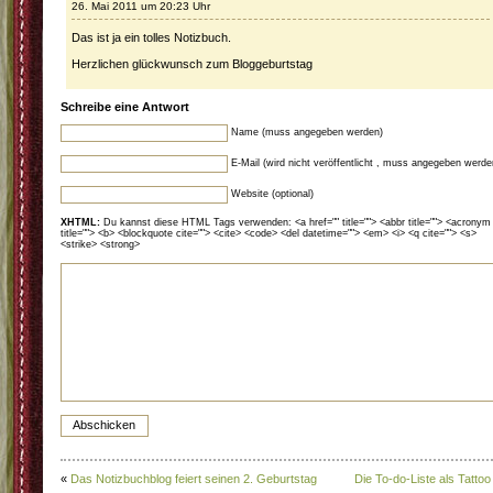
26. Mai 2011 um 20:23 Uhr
Das ist ja ein tolles Notizbuch.
Herzlichen glückwunsch zum Bloggeburtstag
Schreibe eine Antwort
Name (muss angegeben werden)
E-Mail (wird nicht veröffentlicht , muss angegeben werde
Website (optional)
XHTML:
Du kannst diese HTML Tags verwenden: <a href="" title=""> <abbr title=""> <acronym
title=""> <b> <blockquote cite=""> <cite> <code> <del datetime=""> <em> <i> <q cite=""> <s>
<strike> <strong>
«
Das Notizbuchblog feiert seinen 2. Geburtstag
Die To-do-Liste als Tattoo