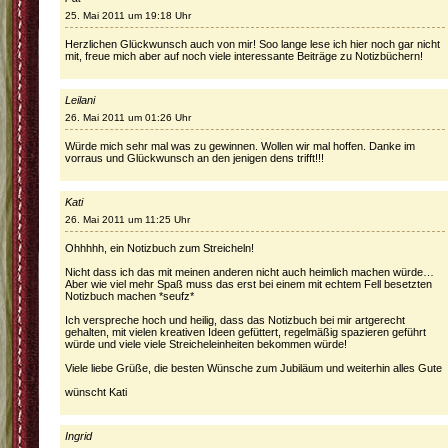
25. Mai 2011 um 19:18 Uhr
Herzlichen Glückwunsch auch von mir! Soo lange lese ich hier noch gar nicht
mit, freue mich aber auf noch viele interessante Beiträge zu Notizbüchern!
Leilani
26. Mai 2011 um 01:26 Uhr
Würde mich sehr mal was zu gewinnen. Wollen wir mal hoffen. Danke im
vorraus und Glückwunsch an den jenigen dens trifft!!!
Kati
26. Mai 2011 um 11:25 Uhr
Ohhhhh, ein Notizbuch zum Streicheln!
Nicht dass ich das mit meinen anderen nicht auch heimlich machen würde…
Aber wie viel mehr Spaß muss das erst bei einem mit echtem Fell besetzten
Notizbuch machen *seufz*
Ich verspreche hoch und heilig, dass das Notizbuch bei mir artgerecht
gehalten, mit vielen kreativen Ideen gefüttert, regelmäßig spazieren geführt
würde und viele viele Streicheleinheiten bekommen würde!
Viele liebe Grüße, die besten Wünsche zum Jubiläum und weiterhin alles Gute
wünscht Kati
Ingrid