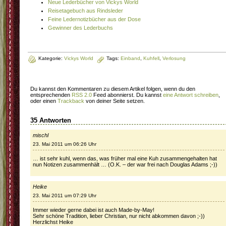
Neue Lederbücher von Vickys World
Reisetagebuch aus Rindsleder
Feine Ledernotizbücher aus der Dose
Gewinner des Lederbuchs
Kategorie:
Vickys World
Tags:
Einband
,
Kuhfell
,
Verlosung
Du kannst den Kommentaren zu diesem Artikel folgen, wenn du den
entsprechenden
RSS 2.0
Feed abonnierst. Du kannst
eine Antwort schreiben
,
oder einen
Trackback
von deiner Seite setzen.
35 Antworten
mischl
23. Mai 2011 um 06:26 Uhr
… ist sehr kuhl, wenn das, was früher mal eine Kuh zusammengehalten hat
nun Notizen zusammenhält … (O.K. – der war frei nach Douglas Adams ;-))
Heike
23. Mai 2011 um 07:29 Uhr
Immer wieder gerne dabei ist auch Made-by-May!
Sehr schöne Tradition, lieber Christian, nur nicht abkommen davon ;-))
Herzlichst Heike